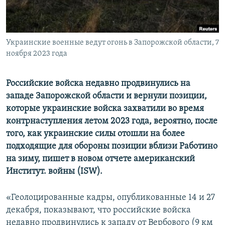
ПРИСОЕДИНЯЙТЕСЬ!
ПОБЕДИТЕЛЕЙ НЕ СУДЯТ?
КРЫМ.НЕПОКОРЕННЫЙ
Украинские военные ведут огонь в Запорожской области, 7
ELIFBE
ноября 2023 года
УКРАИНСКАЯ ПРОБЛЕМА КРЫМА
Все сайты RFE/RL
Российские войска недавно продвинулись на
западе Запорожской области и вернули позиции,
которые украинские войска захватили во время
контрнаступления летом 2023 года, вероятно, после
того, как украинские силы отошли на более
подходящие для обороны позиции вблизи Работино
на зиму, пишет в новом отчете американский
Институт. войны (ISW).
«Геолоцированные кадры, опубликованные 14 и 27
декабря, показывают, что российские войска
недавно продвинулись к западу от Вербового (9 км