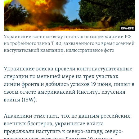
ПРИСОЕДИНЯЙТЕСЬ!
ПОБЕДИТЕЛЕЙ НЕ СУДЯТ?
КРЫМ.НЕПОКОРЕННЫЙ
ELIFBE
Украинские военные ведут огонь по позициям армии РФ
УКРАИНСКАЯ ПРОБЛЕМА КРЫМА
из трофейного танка Т-80, захваченного во время осенней
Все сайты RFE/RL
наступательной кампании, иллюстративное фото
Украинские войска провели контрнаступательные
операции по меньшей мере на трех участках
линии фронта и добились успехов 19 июня, пишет в
своем отчете американский Институт изучения
войны (ISW).
Аналитики отмечают, что, по данным российских
военных блоггеров, украинские войска
продолжали наступать к северо-западу, северо-