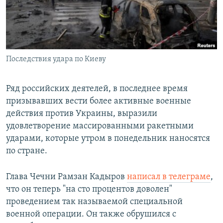
ПРИСОЕДИНЯЙТЕСЬ!
ПОБЕДИТЕЛЕЙ НЕ СУДЯТ?
КРЫМ.НЕПОКОРЕННЫЙ
ELIFBE
Последствия удара по Киеву
УКРАИНСКАЯ ПРОБЛЕМА КРЫМА
Все сайты RFE/RL
Ряд российских деятелей, в последнее время
призывавших вести более активные военные
действия против Украины, выразили
удовлетворение массированными ракетными
ударами, которые утром в понедельник наносятся
по стране.
Глава Чечни Рамзан Кадыров
написал в телеграме
,
что он теперь "на сто процентов доволен"
проведением так называемой специальной
военной операции. Он также обрушился с