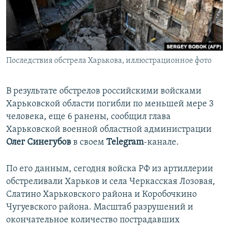
ПРИСОЕДИНЯЙТЕСЬ!
ПОБЕДИТЕЛЕЙ НЕ СУДЯТ?
КРЫМ.НЕПОКОРЕННЫЙ
ELIFBE
Последствия обстрела Харькова, иллюстрационное фото
УКРАИНСКАЯ ПРОБЛЕМА КРЫМА
Все сайты RFE/RL
В результате обстрелов российскими войсками
Харьковской области погибли по меньшей мере 3
человека, еще 6 ранены, сообщил глава
Харьковской военной областной администрации
Олег Синегубов
в своем
Telegram
-канале.
По его данным, сегодня войска РФ из артиллерии
обстреливали Харьков и села Черкасская Лозовая,
Слатино Харьковского района и Коробочкино
Чугуевского района. Масштаб разрушений и
окончательное количество пострадавших