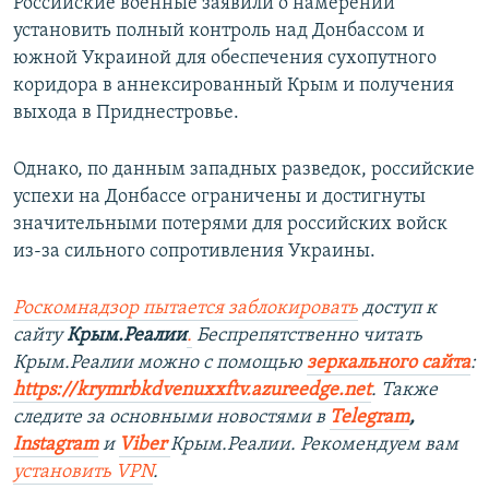
Российские военные заявили о намерении
установить полный контроль над Донбассом и
южной Украиной для обеспечения сухопутного
коридора в аннексированный Крым и получения
выхода в Приднестровье.
Однако, по данным западных разведок, российские
успехи на Донбассе ограничены и достигнуты
значительными потерями для российских войск
из-за сильного сопротивления Украины.
Роскомнадзор пытается заблокировать
доступ к
сайту
Крым.Реалии
.
Беспрепятственно читать
Крым.Реалии можно с помощью
зеркального сайта
:
https://krymrbkdvenuxxftv.azureedge.net
.
Также
следите за основными новостями в
Telegram
,
Instagram
и
Viber
Крым.Реалии. Рекомендуем вам
установить
VPN
.