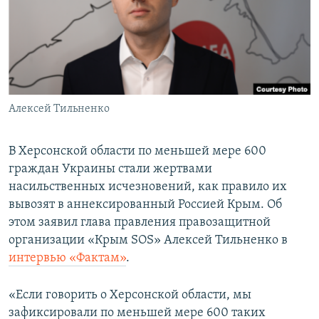
ПРИСОЕДИНЯЙТЕСЬ!
ПОБЕДИТЕЛЕЙ НЕ СУДЯТ?
КРЫМ.НЕПОКОРЕННЫЙ
ELIFBE
УКРАИНСКАЯ ПРОБЛЕМА КРЫМА
Все сайты RFE/RL
Алексей Тильненко
В Херсонской области по меньшей мере 600
граждан Украины стали жертвами
насильственных исчезновений, как правило их
вывозят в аннексированный Россией Крым. Об
этом заявил глава правления правозащитной
организации «Крым SOS» Алексей Тильненко в
интервью «Фактам»
.
«Если говорить о Херсонской области, мы
зафиксировали по меньшей мере 600 таких