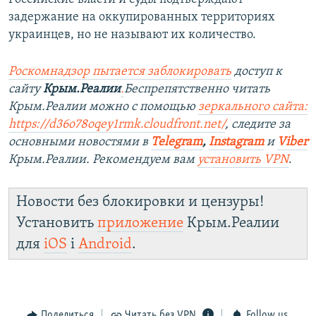
задержание на оккупированных территориях
украинцев, но не называют их количество.
Роскомнадзор пытается заблокировать
доступ к
сайту
Крым.Реалии
.
Беспрепятственно читать
Крым.Реалии можно с помощью
зеркального сайта:
https://d36o78oqey1rmk.cloudfront.net/
, следите за
основными новостями в
Telegram
,
Instagram
и
Viber
Крым.Реалии. Рекомендуем вам
установить VPN
.
Новости без блокировки и цензуры!
Установить
приложение
Крым.Реалии
для
iOS
і
Android
.
Поделиться
Читать без VPN
Follow us