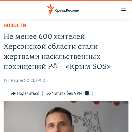
Доступность
ссылки
Вернуться
НОВОСТИ
к
НОВОСТИ
Не менее 600 жителей
основному
СПЕЦПРОЕКТЫ
содержанию
Херсонской области стали
ВОДА
Вернутся
ГРУЗ 200
жертвами насильственных
к
ИСТОРИЯ
КАРТА ВОЕННЫХ ОБЪЕКТОВ КРЫМА
похищений РФ – «Крым SOS»
главной
ЕЩЕ
11 ЛЕТ ОККУПАЦИИ КРЫМА. 11 ИСТОРИЙ СОПРОТИВЛЕНИЯ
навигации
17 января 2023, 09:05
Вернутся
РАДІО СВОБОДА
ИНТЕРАКТИВ
к
Поделиться
Читать без VPN
КАК ОБОЙТИ БЛОКИРОВКУ
ИНФОГРАФИКА
поиску
ТЕЛЕПРОЕКТ КРЫМ.РЕАЛИИ
Українською
СОВЕТЫ ПРАВОЗАЩИТНИКОВ
Qırımtatar
ПРОПАВШИЕ БЕЗ ВЕСТИ