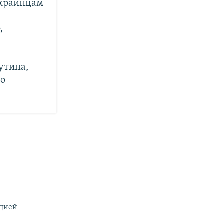
украинцам
,
утина,
то
ацией