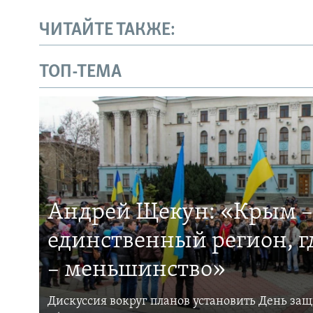
ЧИТАЙТЕ ТАКЖЕ:
ТОП-ТЕМА
Андрей Щекун: «Крым –
единственный регион, 
– меньшинство»
Дискуссия вокруг планов установить День за