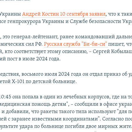
 Украины
Андрей Костин 10 сентября заявил
, что к та
се генпрокурора Украины и Службе безопасности Ук
м, это генерал-лейтенант, ранее командовавший дальн
мических сил РФ.
Русская служба "Би-би-си"
пишет, чт
, кто соответствует этому описанию, – Сергей Кобыла
й пост в июле 2024 года.
дствия, восьмого июля 2024 года он отдал приказ об у
етой Х-101 по детской больнице.
0:45 она попала в один из лечебных корпусов, где на 
медицинская помощь детям", – сообщили в офисе укра
 и добавили, что ракеты такого типа используют "для
ей с заранее известными координатами". Согласно п
зультате удара по больнице погибли двое мирных жите