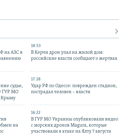
18:53
РФ на АЗС в
В Керчи дрон упал на жилой дом:
сравнению
российские власти сообщают о жертвах
17:28
ние судье,
Удар РФ по Одессе: поврежден стадион,
у ГУР МО
пострадал человек – власти
в Крыму
16:22
тив
В ГУР МО Украины опубликовали видео
обмен на
с морских дронов Magura, которые
ос
участвовали в атаке на Ялту 7 августа