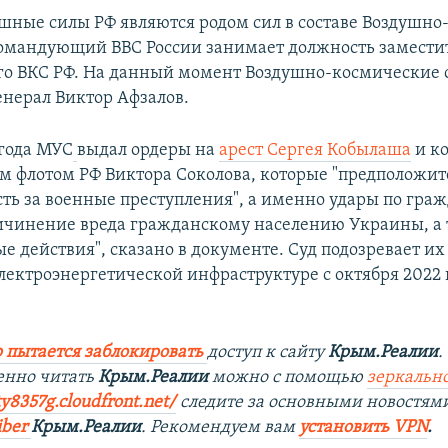
шные силы РФ являются родом сил в составе Воздушн
Командующий ВВС России занимает должность замести
о ВКС РФ. На данный момент Воздушно-космические 
енерал Виктор Афзалов.
 года МУС
выдал ордеры на
арест Сергея Кобылаша
и к
 флотом РФ Виктора Соколова, которые "предположит
сть за военные преступления", а именно удары по гра
ичинение вреда гражданскому населению Украины, а
е действия", сказано в документе. Суд подозревает их 
лектроэнергетической инфраструктуре с октября 2022 
 пытается заблокировать
доступ к сайту
Крым.Реалии
.
енно читать
Крым.Реалии
можно с помощью
зеркально
ty8357g.cloudfront.net/
следите за основными новостям
iber
Крым.Реалии
. Рекомендуем вам
установить VPN
.