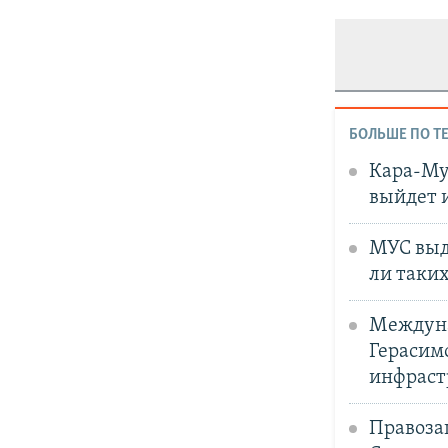
БОЛЬШЕ ПО Т
Кара-Мур
выйдет и
МУС выд
ли таки
Междуна
Герасимо
инфраст
Правоза