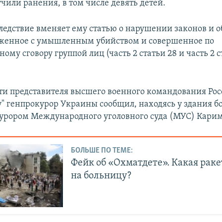
чили ранения, в том числе девять детей.
ледствие вменяет ему статью о нарушении законов и 
женное с умышленным убийством и совершенное по
ому сговору группой лиц (часть 2 статьи 28 и часть 2 
ти представителя высшего военного командования Рос
у" генпрокурор Украины сообщил, находясь у здания 
курором Международного уголовного суда (МУС) Кари
БОЛЬШЕ ПО ТЕМЕ:
Фейк об «Охматдете». Какая раке
на больницу?