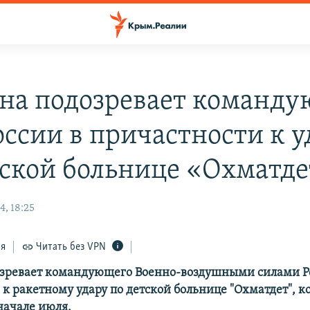
на подозревает команд
оссии в причастности к у
тской больнице «Охматд
4, 18:25
ся
Читать без VPN
зревает командующего Военно-воздушными силами Р
 к ракетному удару по детской больнице "Охматдет", 
начале июля.