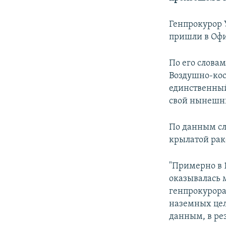
ПОБЕДИТЕЛЕЙ НЕ СУДЯТ?
КРЫМ.НЕПОКОРЕННЫЙ
Генпрокурор
пришли в Офи
ELIFBE
УКРАИНСКАЯ ПРОБЛЕМА КРЫМА
По его слова
Воздушно-кос
единственный
свой нынешни
По данным сле
крылатой рак
"Примерно в 1
оказывалась 
генпрокурора
наземных цел
данным, в ре