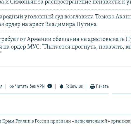
ва и Симоньян за распространение ненависти к 
родный уголовный суд возглавила Томоко Аканэ
я ордер на арест Владимира Путина
требует от Армении обещания не арестовывать П
 на ордер МУС: "Пытается прогнуть, показать, к
"
ся
Читать без VPN
Follow us
Печать
и Крым.Реалии в России признали «нежелательной» организ