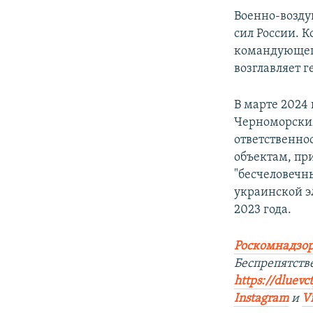
Военно-возду
сил России. 
командующег
возглавляет г
В марте 2024
Черноморским
ответственно
объектам, пр
"бесчеловечны
украинской э
2023 года.
Роскомнадзор
Беспрепятств
https://dluevc
Instagram
и
V