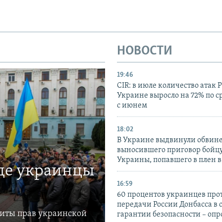
НОВОСТИ
19:46
CIR: в июле количество атак 
Украине выросло на 72% по 
с июнем
18:02
В Украине выдвинули обвине
выносившего приговор бойц
Украины, попавшего в плен 
где украинцы
16:59
60 процентов украинцев про
передачи России Донбасса в 
щиты прав украинской
гарантии безопасности – опр