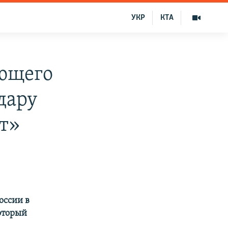
УКР
КТА
ующего
дару
ет»
оссии в
который