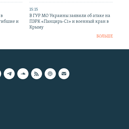
15:15
 в
В ГУР МО Украины заявили об атаке на
огибшие и
ПЗРК «Панцирь-С1» и военный кран в
Крыму
БОЛЬШЕ