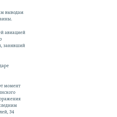
ким выводам
раины.
ей авиацией
о
ш, занявший
даре
тот момент
инского
 поражения
оследним
лей, 34