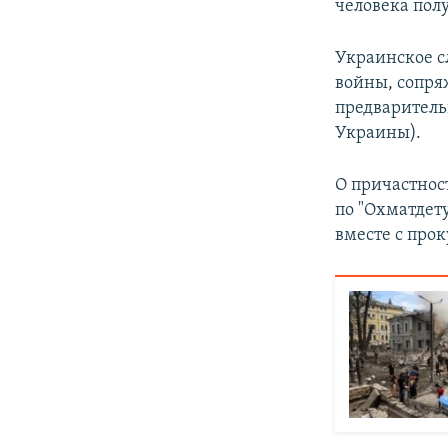
человека полу
Украинское с
войны, сопря
предварительн
Украины).
О причастнос
по "Охматдет
вместе с про