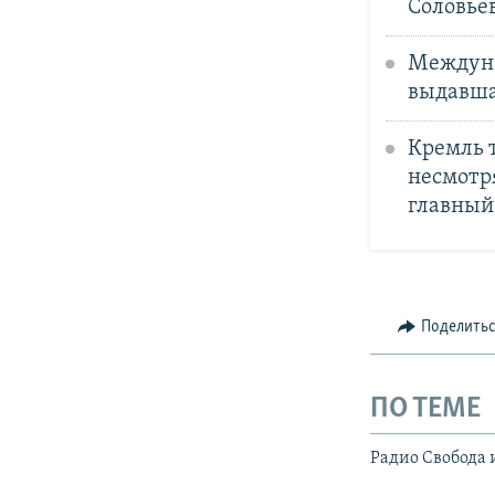
Соловье
Междуна
выдавша
Кремль 
несмотря
главный
Поделить
ПО ТЕМЕ
Радио Свобода 