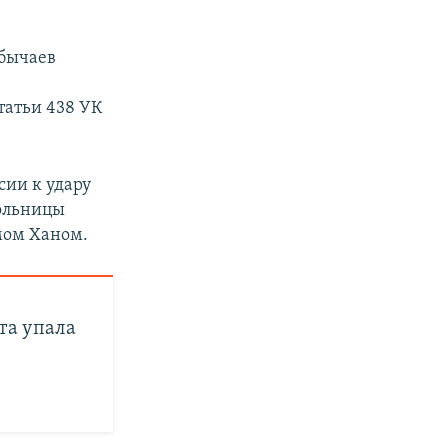
обычаев
статьи 438 УК
сии к удару
больницы
мом Ханом.
та упала