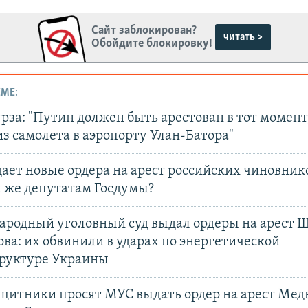
Сайт заблокирован?
читать >
Обойдите блокировку!
ЕМЕ:
за: "Путин должен быть арестован в тот момент,
з самолета в аэропорту Улан-Батора"
ает новые ордера на арест российских чиновник
х же депутатам Госдумы?
родный уголовный суд выдал ордеры на арест Ш
ва: их обвинили в ударах по энергетической
руктуре Украины
щитники просят МУС выдать ордер на арест Медв