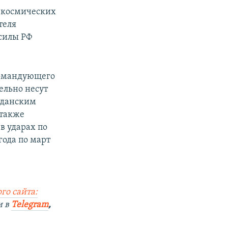
о-космических
теля
силы РФ
омандующего
ельно несут
жданским
 также
в ударах по
года по март
го сайта:
и в
Telegram
,