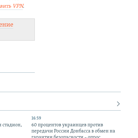
овить
VPN
.
ение
16:59
н стадион,
60 процентов украинцев против
передачи России Донбасса в обмен на
гарантии безопасности – опрос