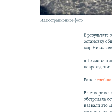
Иллюстрационное фото
В результате
остановку об
мэр Николаев
«По состояни
повреждения 
Ранее
сообща
В четверг ве
обстреляла ос
назвали это 
мирного насе