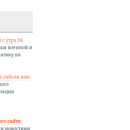
 с утра 24
там военной и
атаку на
я гибели или
ного
изации
го сайта:
ми новостями