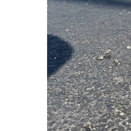
ПОБЕДИТЕЛЕЙ НЕ СУДЯТ?
КРЫМ.НЕПОКОРЕННЫЙ
ELIFBE
УКРАИНСКАЯ ПРОБЛЕМА КРЫМА