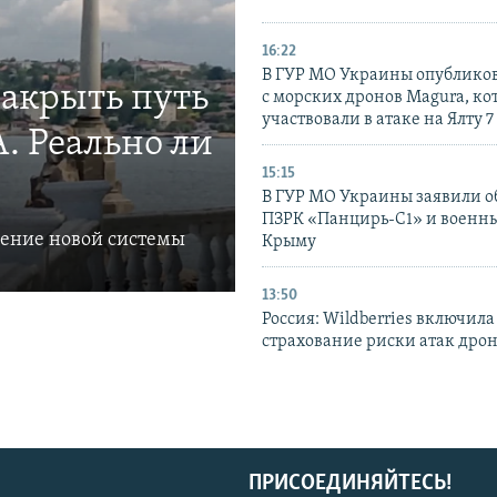
16:22
В ГУР МО Украины опублико
закрыть путь
с морских дронов Magura, ко
участвовали в атаке на Ялту 7
. Реально ли
15:15
В ГУР МО Украины заявили об
ПЗРК «Панцирь-С1» и военны
ление новой системы
Крыму
13:50
Россия: Wildberries включила
страхование риски атак дро
ПРИСОЕДИНЯЙТЕСЬ!