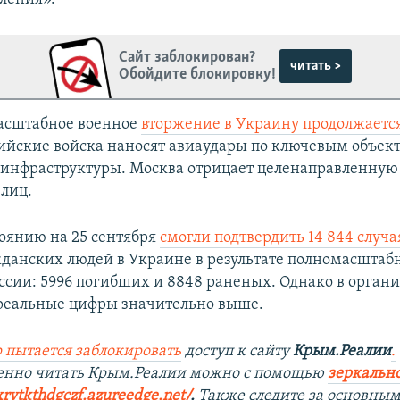
Сайт заблокирован?
читать >
Обойдите блокировку!
асштабное военное
вторжение в Украину продолжается
сийские войска наносят авиаудары по ключевым объек
инфраструктуры. Москва отрицает целенаправленную 
лиц.
тоянию на 25 сентября
смогли подтвердить 14 844 случа
данских людей в Украине в результате полномасштаб
ссии: 5996 погибших и 8848 раненых. Однако в орган
 реальные цифры значительно выше.
 пытается заблокировать
доступ к сайту
Крым.Реалии
.
венно читать Крым.Реалии можно с помощью
зеркально
xrvtkthdgczf.azureedge.net/
. ​
Также следите за основны