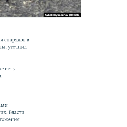
я снарядов в
ны, уточнил
е есть
m.
дами
ик. Власти
чтожения