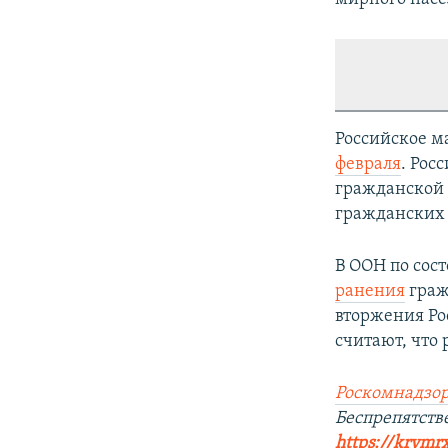
Российское м
февраля
. Рос
гражданской 
гражданских 
В ООН по сос
ранения
граж
вторжения Ро
считают, что
Роскомнадзор
Беспрепятст
https://krymr