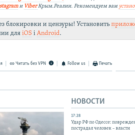
stagram
и
Viber
Крым.Реалии. Рекомендуем вам
устан
ез блокировки и цензуры! Установить
прилож
лии для
iOS
і
Android
.
ся
Читать без VPN
Follow us
Печать
НОВОСТИ
17:28
Удар РФ по Одессе: поврежде
пострадал человек – власти