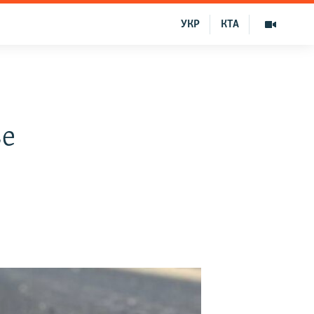
УКР
КТА
ве