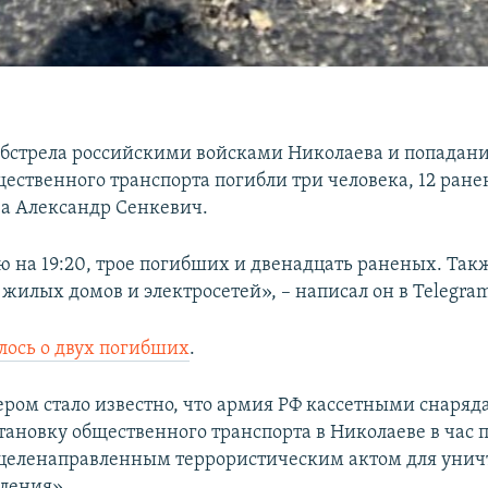
 обстрела российскими войсками Николаева и попадани
щественного транспорта погибли три человека, 12 ране
а Александр Сенкевич.
ю на 19:20, трое погибших и двенадцать раненых. Такж
жилых домов и электросетей», – написал он в Telegra
лось о двух погибших
.
чером стало известно, что армия РФ кассетными снаря
тановку общественного транспорта в Николаеве в час п
«целенаправленным террористическим актом для уни
ления».