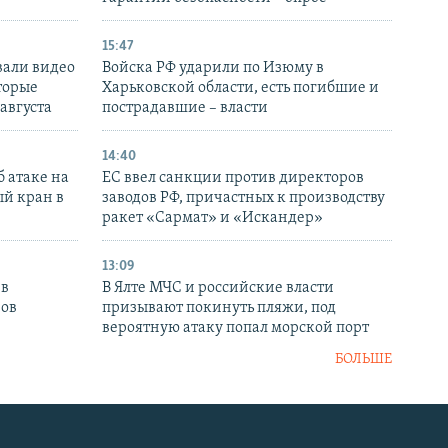
15:47
вали видео
Войска РФ ударили по Изюму в
торые
Харьковской области, есть погибшие и
 августа
пострадавшие – власти
14:40
 атаке на
ЕС ввел санкции против директоров
й кран в
заводов РФ, причастных к производству
ракет «Сармат» и «Искандер»
13:09
 в
В Ялте МЧС и российские власти
нов
призывают покинуть пляжи, под
вероятную атаку попал морской порт
БОЛЬШЕ