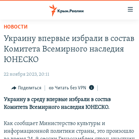
Доступность
ссылки
Вернуться
НОВОСТИ
к
НОВОСТИ
Украину впервые избрали в состав
основному
СПЕЦПРОЕКТЫ
содержанию
Комитета Всемирного наследия
ВОДА
Вернутся
ГРУЗ 200
ЮНЕСКО
к
ИСТОРИЯ
КАРТА ВОЕННЫХ ОБЪЕКТОВ КРЫМА
главной
22 ноября 2023, 20:11
ЕЩЕ
11 ЛЕТ ОККУПАЦИИ КРЫМА. 11 ИСТОРИЙ СОПРОТИВЛЕНИЯ
навигации
Вернутся
Поделиться
Читать без VPN
РАДІО СВОБОДА
ИНТЕРАКТИВ
к
Украину в среду впервые избрали в состав
КАК ОБОЙТИ БЛОКИРОВКУ
ИНФОГРАФИКА
поиску
Комитета Всемирного наследия ЮНЕСКО.
ТЕЛЕПРОЕКТ КРЫМ.РЕАЛИИ
Українською
СОВЕТЫ ПРАВОЗАЩИТНИКОВ
Как сообщает Министерство культуры и
Qırımtatar
информационной политики страны, это произошло
ПРОПАВШИЕ БЕЗ ВЕСТИ