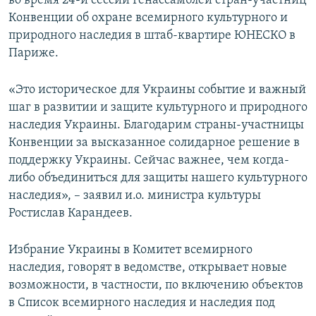
во время 24-й сессии Генассамблеи стран-участниц
ПРИСОЕДИНЯЙТЕСЬ!
ПОБЕДИТЕЛЕЙ НЕ СУДЯТ?
Конвенции об охране всемирного культурного и
природного наследия в штаб-квартире ЮНЕСКО в
КРЫМ.НЕПОКОРЕННЫЙ
Париже.
ELIFBE
«Это историческое для Украины событие и важный
УКРАИНСКАЯ ПРОБЛЕМА КРЫМА
шаг в развитии и защите культурного и природного
Все сайты RFE/RL
наследия Украины. Благодарим страны-участницы
Конвенции за высказанное солидарное решение в
поддержку Украины. Сейчас важнее, чем когда-
либо объединиться для защиты нашего культурного
наследия», – заявил и.о. министра культуры
Ростислав Карандеев.
Избрание Украины в Комитет всемирного
наследия, говорят в ведомстве, открывает новые
возможности, в частности, по включению объектов
в Список всемирного наследия и наследия под