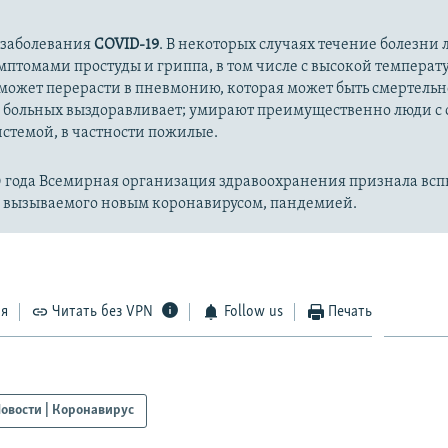
 заболевания
COVID-19
. В некоторых случаях течение болезни л
имптомами простуды и гриппа, в том числе с высокой температ
может перерасти в пневмонию, которая может быть смертельн
 больных выздоравливает; умирают преимущественно люди с
стемой, в частности пожилые.
20 года Всемирная организация здравоохранения признала вс
, вызываемого новым коронавирусом, пандемией.
ся
Читать без VPN
Follow us
Печать
овости | Коронавирус