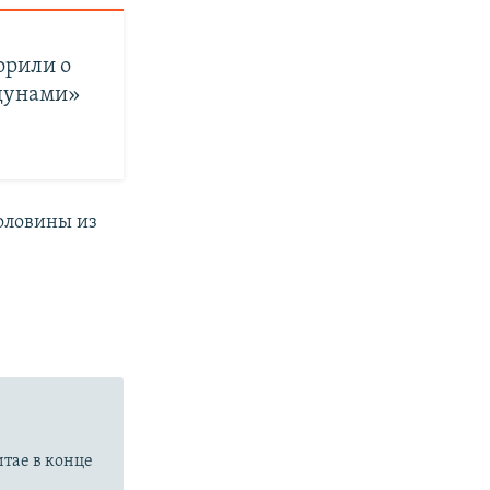
орили о
 цунами»
половины из
итае в конце