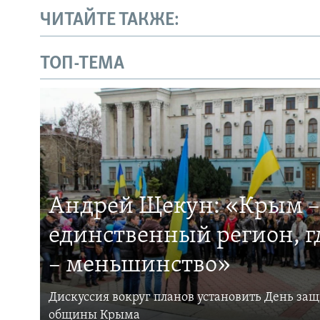
ЧИТАЙТЕ ТАКЖЕ:
ТОП-ТЕМА
Андрей Щекун: «Крым –
единственный регион, 
– меньшинство»
Дискуссия вокруг планов установить День за
общины Крыма