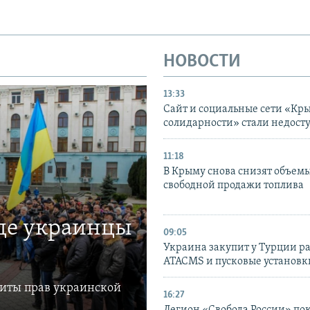
НОВОСТИ
13:33
Сайт и социальные сети «Кр
солидарности» стали недост
11:18
В Крыму снова снизят объем
свободной продажи топлива
где украинцы
09:05
Украина закупит у Турции р
ATACMS и пусковые установ
щиты прав украинской
16:27