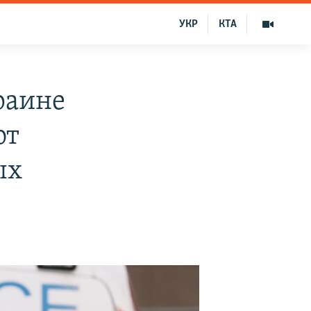
УКР
КТА
раине
ют
ых