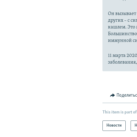
Он вызывает
других – с с
кашлем. Это 
Большинство
иммунной си
11 марта 20
заболевания
Поделить
This item is part of
Новости
Н