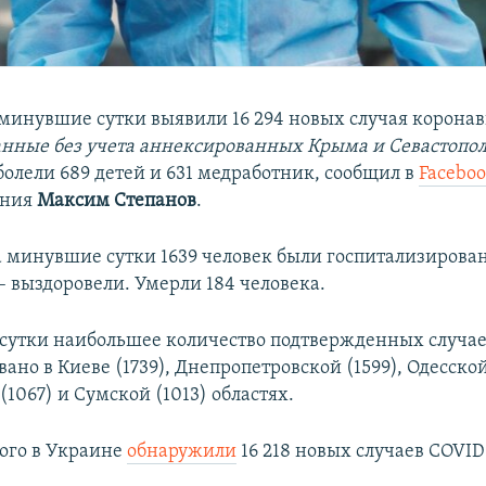
 минувшие сутки выявили 16 294 новых случая корона
анные без учета аннексированных Крыма и Севастопол
болели 689 детей и 631 медработник, сообщил в
Facebo
ения
Максим Степанов
.
за минувшие сутки 1639 человек были госпитализирова
– выздоровели. Умерли 184 человека.
 сутки наибольшее количество подтвержденных случа
ано в Киеве (1739), Днепропетровской (1599), Одесской
1067) и Сумской (1013) областях.
того в Украине
обнаружили
16 218 новых случаев COVID