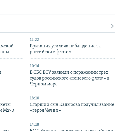
12:22
ымской
Британия усилила наблюдение за
упны
российским флотом
10:14
ы
В СБС ВСУ заявили о поражении трех
судов российского «теневого флота» в
Черном море
18:10
акеты
Старший сын Кадырова получил звание
ки M270
«героя Чечни»
14:18