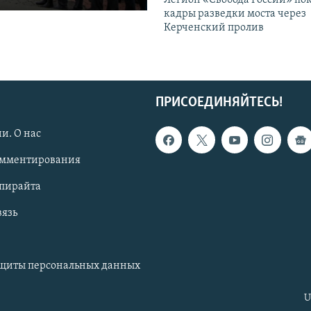
Легион «Свобода России» по
кадры разведки моста через
Керченский пролив
ПРИСОЕДИНЯЙТЕСЬ!
и. О нас
омментирования
опирайта
вязь
ащиты персональных данных
U