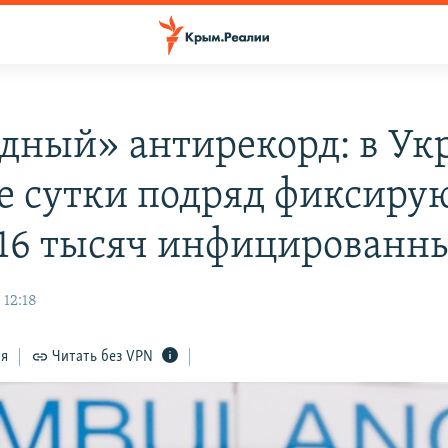
дный» антирекорд: в Ук
е сутки подряд фиксиру
 16 тысяч инфицированн
 12:18
ся
Читать без VPN