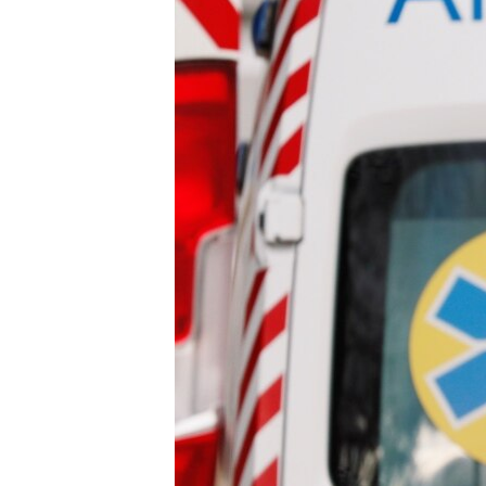
ПОБЕДИТЕЛЕЙ НЕ СУДЯТ?
КРЫМ.НЕПОКОРЕННЫЙ
ELIFBE
УКРАИНСКАЯ ПРОБЛЕМА КРЫМА