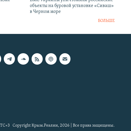
казал
ВМС Украины уничтожили российские
объекты на буровой установке «Сиваш»
в Черном море
БОЛЬШЕ
TC+3
Copyright Крым.Реалии, 2026 | Все права защищены.