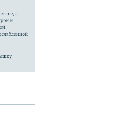
егкое, в
урой и
ой.
 ослабленной
пышку