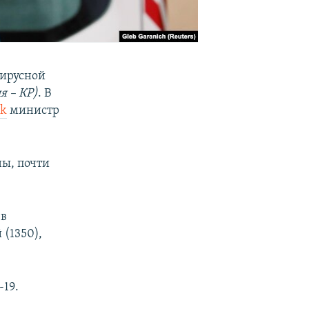
вирусной
я – КР)
. В
ok
министр
ны, почти
ев
 (1350),
-19.