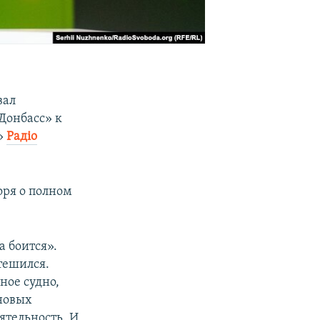
вал
Донбасс» к
ю»
Радіо
оря о полном
 боится».
отешился.
ное судно,
ановых
ятельность. И