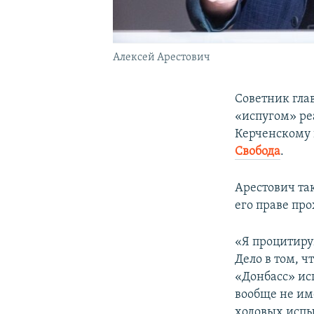
Алексей Арестович
Советник гла
«испугом» ре
Керченскому 
Свобода
.
Арестович та
его праве пр
«Я процитиру
Дело в том, ч
«Донбасс» исп
вообще не им
ходовых испыт