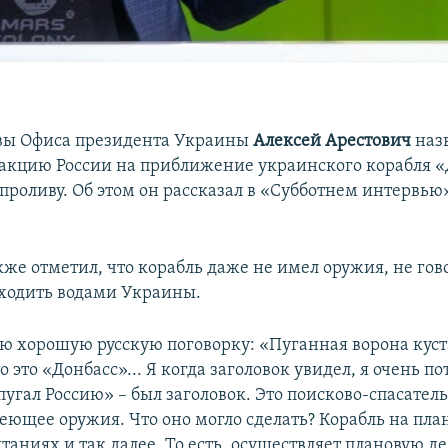
вы Офиса президента Украины
Алексей Арестович
наз
акцию России на приближение украинского корабля «
проливу. Об этом он рассказал в «Субботнем интервь
кже отметил, что корабль даже не имел оружия, не гов
оходить водами Украины.
ю хорошую русскую поговорку: «Пуганная ворона куста
то это «Донбасс»... Я когда заголовок увидел, я очень п
угал Россию» – был заголовок. Это поисково-спасатель
еющее оружия. Что оно могло сделать? Корабль на пл
аниях и так далее. То есть, осуществляет плановую де