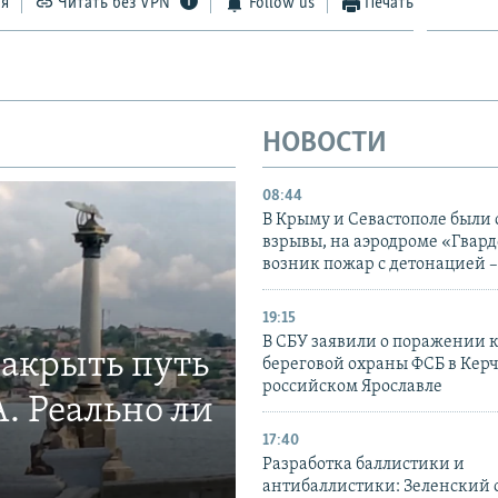
ся
Читать без VPN
Follow us
Печать
НОВОСТИ
08:44
В Крыму и Севастополе были
взрывы, на аэродроме «Гвар
возник пожар с детонацией 
19:15
В СБУ заявили о поражении 
закрыть путь
береговой охраны ФСБ в Керч
российском Ярославле
. Реально ли
17:40
Разработка баллистики и
антибаллистики: Зеленский