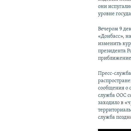
они испугали
уровне госуд
Вечером 9 дек
«Донбасс», н
изменить кур
президента Р
приближение 
Пресс-служба
распростране
сообщения о 
служба ООС с
заходило в «
территориальн
служба поздн