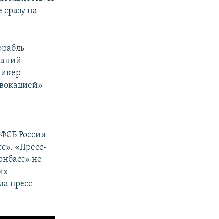
 сразу на
орабль
ваний
пикер
овокацией»
.
 ФСБ России
с». «Пресс-
онбасс» не
их
ла пресс-