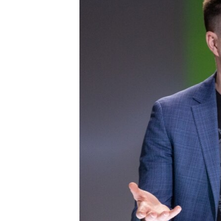
ПОБЕДИТЕЛЕЙ НЕ СУДЯТ?
КРЫМ.НЕПОКОРЕННЫЙ
ELIFBE
УКРАИНСКАЯ ПРОБЛЕМА КРЫМА