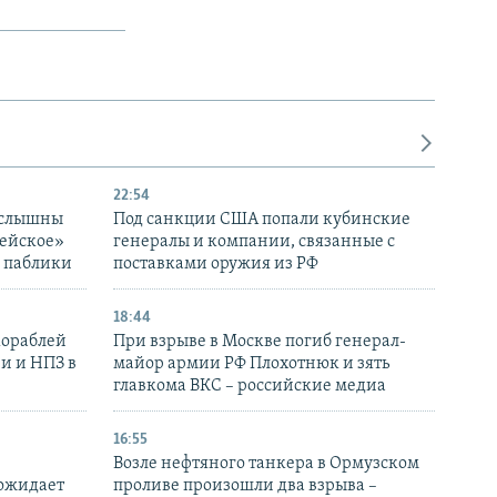
22:54
 слышны
Под санкции США попали кубинские
дейское»
генералы и компании, связанные с
– паблики
поставками оружия из РФ
18:44
кораблей
При взрыве в Москве погиб генерал-
и и НПЗ в
майор армии РФ Плохотнюк и зять
главкома ВКС – российские медиа
16:55
Возле нефтяного танкера в Ормузском
 ожидает
проливе произошли два взрыва –