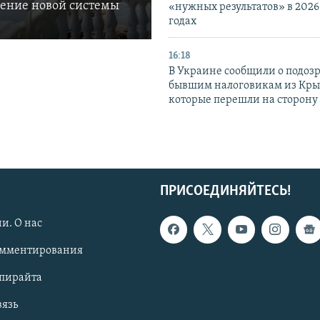
ление новой системы
«нужных результатов» в 2026
годах
16:18
В Украине сообщили о подоз
бывшим налоговикам из Кры
которые перешли на сторону
ПРИСОЕДИНЯЙТЕСЬ!
и. О нас
омментирования
опирайта
вязь