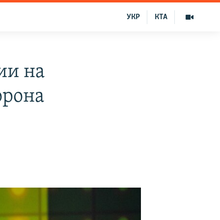
УКР
КТА
ии на
орона