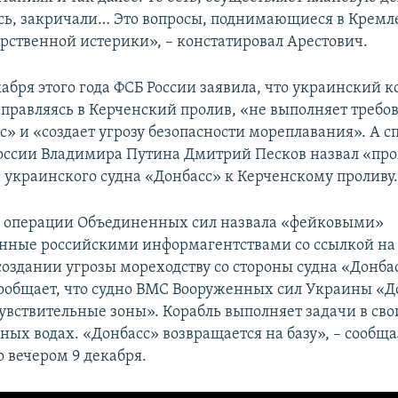
сь, закричали… Это вопросы, поднимающиеся в Кремле
арственной истерики», – констатировал Арестович.
абря этого года ФСБ России заявила, что украинский к
аправляясь в Керченский пролив, «не выполняет требо
с» и «создает угрозу безопасности мореплавания». А с
оссии Владимира Путина Дмитрий Песков назвал «пр
украинского судна «Донбасс» к Керченскому проливу
 операции Объединенных сил назвала «фейковыми»
нные российскими информагентствами со ссылкой на
создании угрозы мореходству со стороны судна «Донбас
ообщает, что судно ВМС Вооруженных сил Украины «Д
чувствительные зоны». Корабль выполняет задачи в сво
ых водах. «Донбасс» возвращается на базу», – сообща
о вечером 9 декабря.