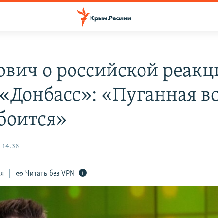
ович о российской реакц
 «Донбасс»: «Пуганная в
 боится»
 14:38
ся
Читать без VPN