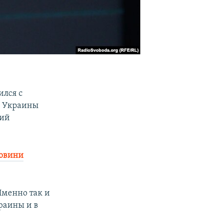
ился с
ы Украины
вий
овини
Именно так и
раины и в