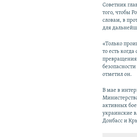
Советник гла
того, чтобы 
словам, в пр
для дальнейш
«Только прои
то есть когда
превращения 
безопасности 
отметил он.
В мае в инте
Министерства
активных бое
украинские в
Донбасс и Кр