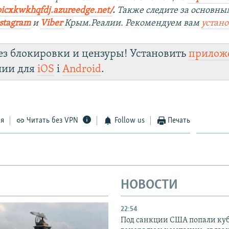
oicxkwkhqfdj.azureedge.net/
.
Также следите за основны
stagram
и
Viber
Крым.Реалии. Рекомендуем вам
устан
ез блокировки и цензуры! Установить
прилож
лии для
iOS
і
Android
.
ся
Читать без VPN
Follow us
Печать
НОВОСТИ
22:54
Под санкции США попали ку