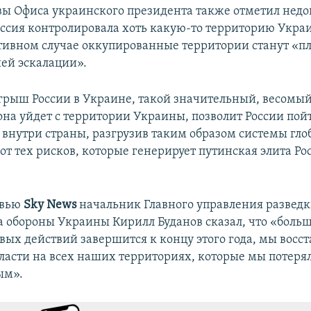
вы Офиса украинского президента также отметил недо
Россия контролировала хоть какую-то территорию Укра
отивном случае оккупированные территории станут «
ей эскалации».
грыш России в Украине, такой значительный, весомы
 она уйдет с территории Украины, позволит России пой
внутри страны, разгрузив таким образом системы гло
от тех рисков, которые генерирует путинская элита Рос
рвью
Sky News
начальник Главного управления развед
 обороны Украины Кирилл Буданов сказал, что «боль
вых действий завершится к концу этого года, мы восс
ласти на всех наших территориях, которые мы потеря
ым».