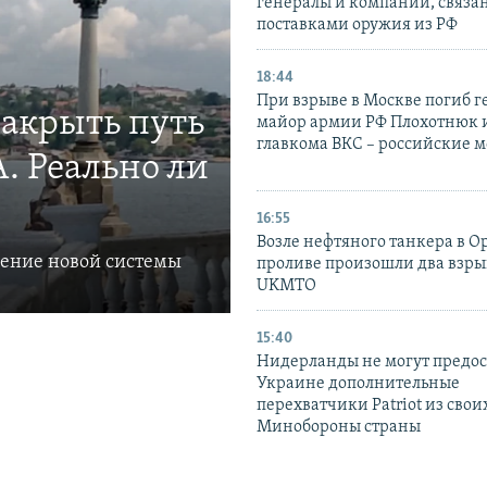
генералы и компании, связа
поставками оружия из РФ
18:44
При взрыве в Москве погиб г
закрыть путь
майор армии РФ Плохотнюк и
главкома ВКС – российские 
. Реально ли
16:55
Возле нефтяного танкера в 
ление новой системы
проливе произошли два взры
UKMTO
15:40
Нидерланды не могут предос
Украине дополнительные
перехватчики Patriot из своих
Минобороны страны