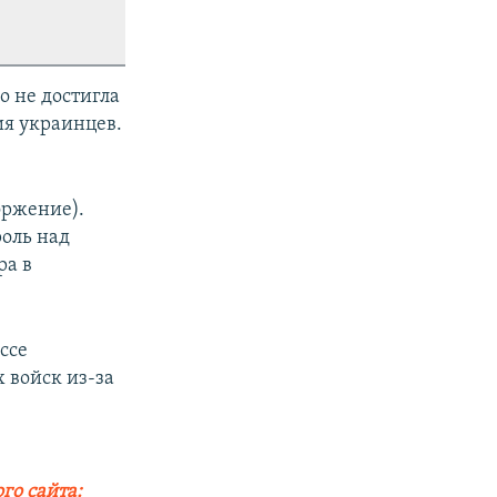
о не достигла
ия украинцев.
оржение).
оль над
ра в
ссе
 войск из-за
го сайта: