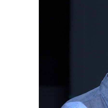
ПОБЕДИТЕЛЕЙ НЕ СУДЯТ?
КРЫМ.НЕПОКОРЕННЫЙ
ELIFBE
УКРАИНСКАЯ ПРОБЛЕМА КРЫМА