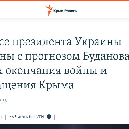
се президента Украины
сны с прогнозом Буданова
х окончания войны и
ащения Крыма
2:33
ся
Читать без VPN