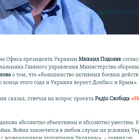
вы Офиса президента Украины
Михаил Подоляк
соглас
чальника Главного управления Министерства оборон
нова
о том, что «большинство активных боевых дейст
о конца этого года и Украина вернет Донбасс и Крым».
як сказал, отвечая на вопрос проекта
Радіо Свобода
«Н
данова абсолютно объективны и абсолютно уместны. 
ойна. Война закончится в любом случае на условиях Ук
 с возвращением территории Украины», – заявил он.