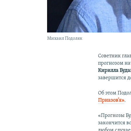
Михаил Подоляк
Советник гла
прогнозом на
Кирилла Буда
завершится д
Об этом Подол
Приазов’я»
.
«Прогнозы Бу
закончится в
любом случае