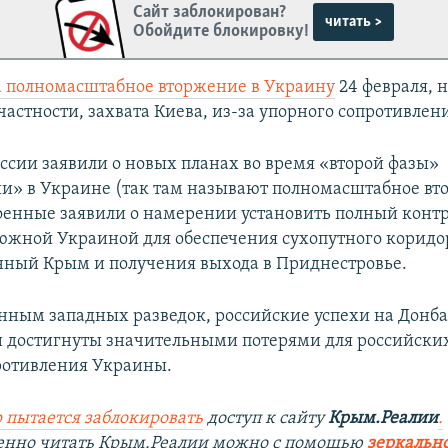
Сайт заблокирован?
читать >
Обойдите блокировку!
а полномасштабное вторжение в Украину
24 февраля, н
частности, захвата Киева, из-за упорного сопротивлен
оссии заявили о новых планах во время «второй фазы»
и» в Украине (так там называют полномасштабное вт
оенные заявили о намерении установить полный контр
южной Украиной для обеспечения сухопутного коридо
ный Крым и получения выхода в Приднестровье.
анным западных разведок, российские успехи на Донба
 достигнуты значительными потерями для российских
ротивления Украины.
 пытается заблокировать
доступ к сайту
Крым.Реалии
.
венно читать Крым.Реалии можно с помощью
зеркально