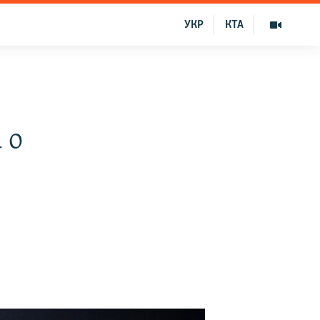
УКР
КТА
 о