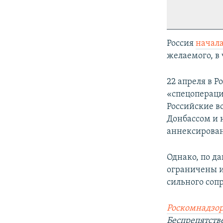
Россия
начал
желаемого, в 
22 апреля в Р
«спецопераци
Российские в
Донбассом и 
аннексирован
Однако, по д
ограничены и
сильного соп
Роскомнадзор
Беспрепятст