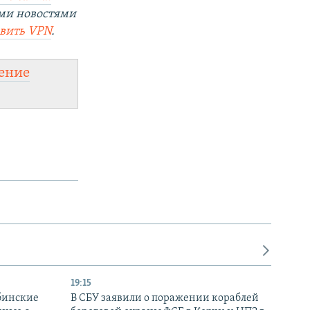
ми новостями
овить VPN
.
ение
19:15
бинские
В СБУ заявили о поражении кораблей