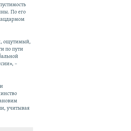
пустимость
ины. По его
плацдармом
й, ощутимый,
ти по пути
бальной
сии», –
ки
шинство
тановим
ли, учитывая