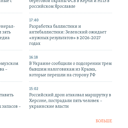
нные с
береговой охраны ФСБ в Керчи и НПЗ в
российском Ярославле
17:40
енерал-
Разработка баллистики и
 зять
антибаллистики: Зеленский ожидает
медиа
«нужных результатов» в 2026-2027
годах
16:18
Ормузском
В Украине сообщили о подозрении трем
ва –
бывшим налоговикам из Крыма,
которые перешли на сторону РФ
15:02
тавить
Российский дрон атаковал маршрутку в
Херсоне, пострадали пять человек –
 запасов –
украинские власти
БОЛЬШЕ