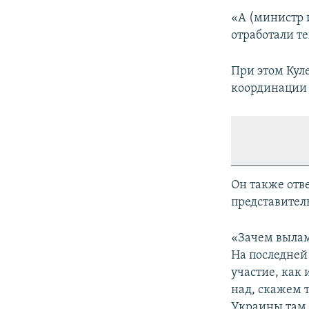
«А (министр 
отработали те
При этом Кул
координации 
Он также отве
представител
«Зачем вылам
На последней
участие, как 
над, скажем 
Украины там 