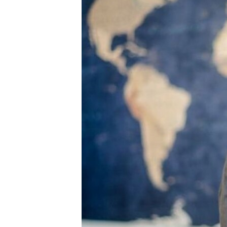
ПОБЕДИТЕЛЕЙ НЕ СУДЯТ?
КРЫМ.НЕПОКОРЕННЫЙ
ELIFBE
УКРАИНСКАЯ ПРОБЛЕМА КРЫМА