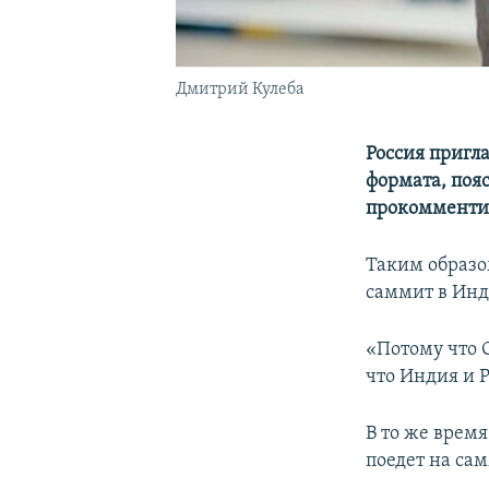
Дмитрий Кулеба
Россия пригл
формата, поя
прокомментир
Таким образом
саммит в Инд
«Потому что G
что Индия и Р
В то же врем
поедет на са