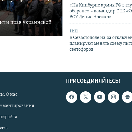
«На Кинбурне армия РФ в гл
обороне» – командир ОТК «О
ВСУ Денис Носиков
щиты прав украинской
11:11
В Севастополе из-за отключе
планируют менять схему пит
светофоров
ПРИСОЕДИНЯЙТЕСЬ!
и. О нас
омментирования
опирайта
вязь