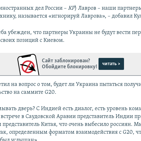
иностранных дел России –
КР
) Лавров – наши партнер
хнику, называется «игнорируй Лаврова», – добавил Ку
еба убежден, что партнеры Украины не будут вести пе
своих позиций с Киевом.
Сайт заблокирован?
читать >
Обойдите блокировку!
тил на вопрос о том, будет ли Украина пытаться получ
ьство на саммите G20.
ывать дверь? С Индией есть диалог, есть уровень ко
 встрече в Саудовской Аравии представитель Индии п
и представитель Китая, что очень выбесило россиян. М
так, определенным форматом взаимодействия с G20, чт
был услышан».