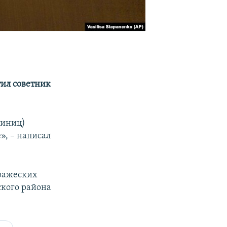
тил советник
диниц)
», – написал
вражеских
ского района