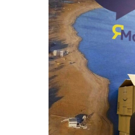
ПОБЕДИТЕЛЕЙ НЕ СУДЯТ?
КРЫМ.НЕПОКОРЕННЫЙ
ELIFBE
УКРАИНСКАЯ ПРОБЛЕМА КРЫМА