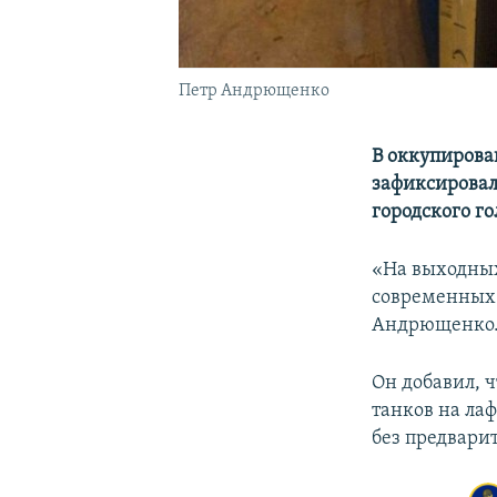
Петр Андрющенко
В оккупиров
зафиксировал
городского г
«На выходных
современных 
Андрющенко
Он добавил, 
танков на ла
без предвари