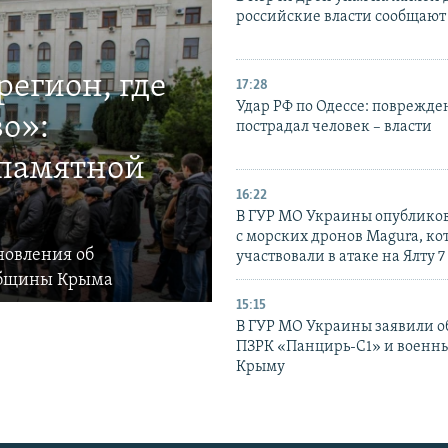
российские власти сообщают
егион, где
17:28
Удар РФ по Одессе: поврежде
о»:
пострадал человек – власти
 памятной
16:22
В ГУР МО Украины опублико
с морских дронов Magura, ко
новления об
участвовали в атаке на Ялту 7
общины Крыма
15:15
В ГУР МО Украины заявили об
ПЗРК «Панцирь-С1» и военны
Крыму