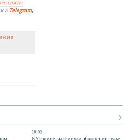
го сайта:
ми в
Telegram
,
ение
18:02
дом:
В Украине выдвинули обвинение судье,