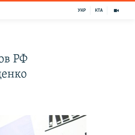
УКР
КТА
ов РФ
щенко