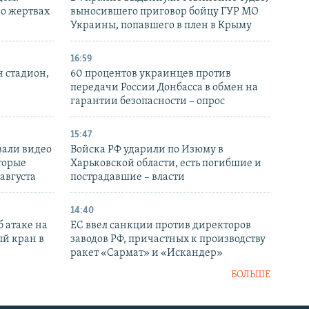
 о жертвах
выносившего приговор бойцу ГУР МО
Украины, попавшего в плен в Крыму
16:59
н стадион,
60 процентов украинцев против
передачи России Донбасса в обмен на
гарантии безопасности – опрос
15:47
вали видео
Войска РФ ударили по Изюму в
торые
Харьковской области, есть погибшие и
 августа
пострадавшие – власти
14:40
 атаке на
ЕС ввел санкции против директоров
й кран в
заводов РФ, причастных к производству
ракет «Сармат» и «Искандер»
БОЛЬШЕ