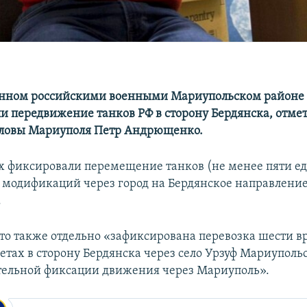
анном российскими военными Мариупольском районе
и передвижение танков РФ в сторону Бердянска, отме
оловы Мариуполя Петр Андрющенко.
 фиксировали перемещение танков (не менее пяти е
модификаций через город на Бердянское направление
.
что также отдельно «зафиксирована перевозка шести 
фетах в сторону Бердянска через село Урзуф Мариуполь
тельной фиксации движения через Мариуполь».