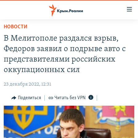
Доступность
ссылки
Вернуться
НОВОСТИ
к
НОВОСТИ
В Мелитополе раздался взрыв,
основному
СПЕЦПРОЕКТЫ
содержанию
Федоров заявил о подрыве авто с
ВОДА
Вернутся
ГРУЗ 200
представителями российских
к
ИСТОРИЯ
КАРТА ВОЕННЫХ ОБЪЕКТОВ КРЫМА
оккупационных сил
главной
ЕЩЕ
11 ЛЕТ ОККУПАЦИИ КРЫМА. 11 ИСТОРИЙ СОПРОТИВЛЕНИЯ
навигации
23 декабря 2022, 12:31
Вернутся
РАДІО СВОБОДА
ИНТЕРАКТИВ
к
Поделиться
Читать без VPN
КАК ОБОЙТИ БЛОКИРОВКУ
ИНФОГРАФИКА
поиску
ТЕЛЕПРОЕКТ КРЫМ.РЕАЛИИ
Українською
СОВЕТЫ ПРАВОЗАЩИТНИКОВ
Qırımtatar
ПРОПАВШИЕ БЕЗ ВЕСТИ