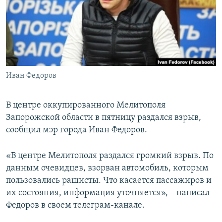
ПРИСОЕДИНЯЙТЕСЬ!
ПОБЕДИТЕЛЕЙ НЕ СУДЯТ?
КРЫМ.НЕПОКОРЕННЫЙ
ELIFBE
УКРАИНСКАЯ ПРОБЛЕМА КРЫМА
Все сайты RFE/RL
Иван Федоров
В центре оккупированного Мелитополя
Запорожской области в пятницу раздался взрыв,
сообщил мэр города Иван Федоров.
«В центре Мелитополя раздался громкий взрыв. По
данным очевидцев, взорван автомобиль, которым
пользовались рашисты. Что касается пассажиров и
их состояния, информация уточняется», – написал
Федоров в своем телеграм-канале.