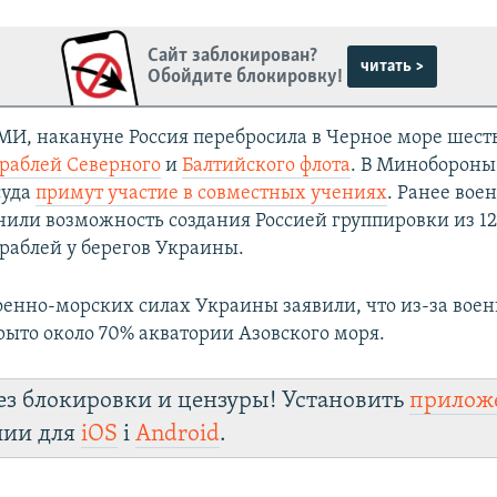
Сайт заблокирован?
читать >
Обойдите блокировку!
И, накануне Россия перебросила в Черное море шест
раблей Северного
и
Балтийского флота
. В Минобороны
суда
примут участие в совместных учениях
. Ранее вое
нили возможность создания Россией группировки из 1
раблей у берегов Украины.
Военно-морских силах Украины заявили, что из-за вое
рыто около 70% акватории Азовского моря.
ез блокировки и цензуры! Установить
прилож
лии для
iOS
і
Android
.