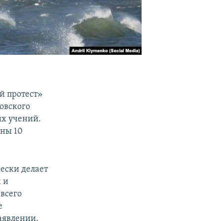
й протест»
овского
их учений.
ины 10
ески делает
 и
всего
е
заявлении.