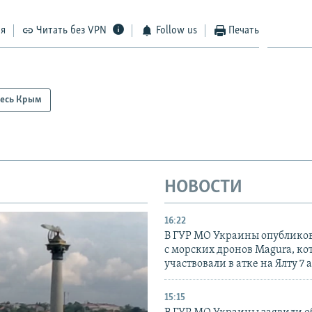
ся
Читать без VPN
Follow us
Печать
есь Крым
НОВОСТИ
16:22
В ГУР МО Украины опублико
с морских дронов Magura, ко
участвовали в атке на Ялту 7 
15:15