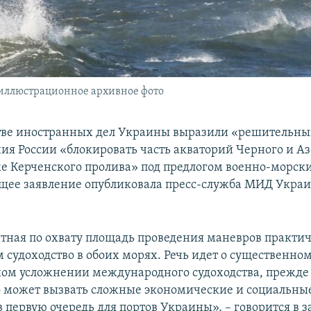
иллюстрационное архивное фото
ве иностранных дел Украины выразили «решительны
ия России «блокировать часть акваторий Черного и Аз
же Керченского пролива» под предлогом военно-морск
щее заявление опубликовала пресс-служба МИД Укра
тная по охвату площадь проведения маневров практич
судоходство в обоих морях. Речь идет о существенном
ом усложнении международного судоходства, прежде 
то может вызвать сложные экономические и социальны
в первую очередь для портов Украины», – говорится в 