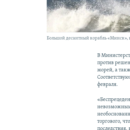
Большой десантный корабль «Минск», 
В Министерст
против решен
морей, а так
Соответствую
февраля.
«Беспрецеден
невозможным 
необоснованн
торгового, ч
последствия, 