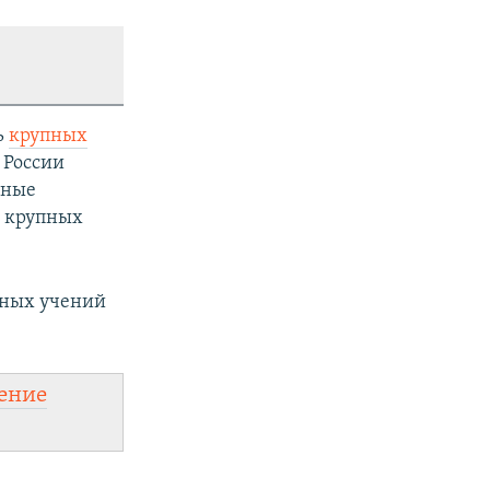
ь
крупных
 России
нные
2 крупных
нных учений
ение