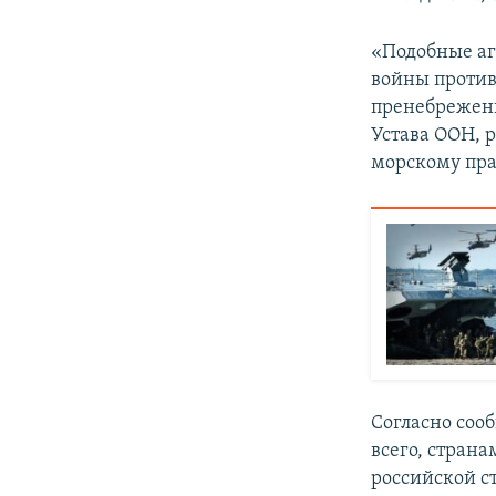
«Подобные аг
войны проти
пренебрежени
Устава ООН, 
морскому пра
Согласно соо
всего, страна
российской с