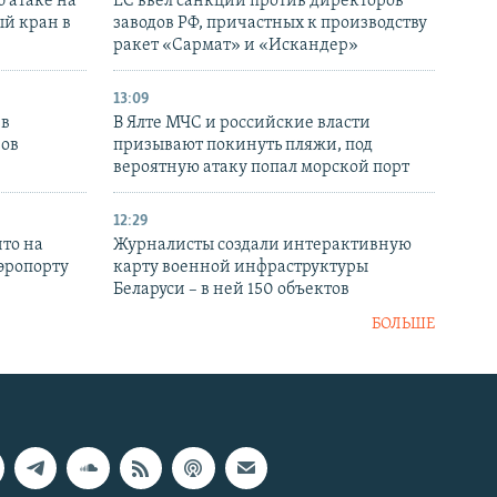
 атаке на
ЕС ввел санкции против директоров
й кран в
заводов РФ, причастных к производству
ракет «Сармат» и «Искандер»
13:09
 в
В Ялте МЧС и российские власти
нов
призывают покинуть пляжи, под
вероятную атаку попал морской порт
12:29
то на
Журналисты создали интерактивную
аэропорту
карту военной инфраструктуры
Беларуси – в ней 150 объектов
БОЛЬШЕ