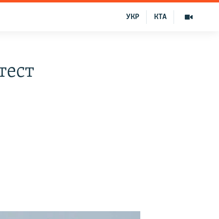
УКР
КТА
тест