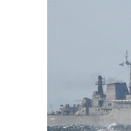
ПОБЕДИТЕЛЕЙ НЕ СУДЯТ?
КРЫМ.НЕПОКОРЕННЫЙ
ELIFBE
УКРАИНСКАЯ ПРОБЛЕМА КРЫМА