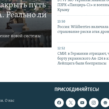
В ГУР МО Украины заявили об
закрыть путь
ПЗРК «Панцирь-С1» и военны
Крыму
. Реально ли
13:50
Россия: Wildberries включила
страхование риски атак дро
ление новой системы
12:52
СМИ: в Германии отрицают, ч
борту украинского Ан-124 в 
Лейпцига были боеприпасы
ПРИСОЕДИНЯЙТЕСЬ!
и. О нас