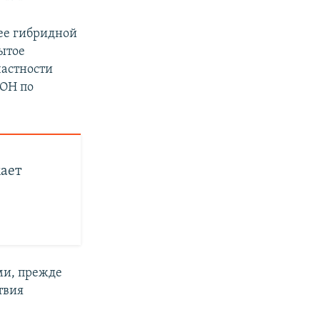
ее гибридной
ытое
астности
ООН по
жает
ми, прежде
твия