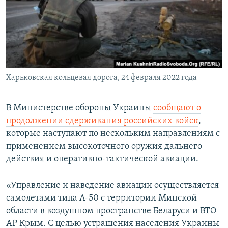
ПРИСОЕДИНЯЙТЕСЬ!
ПОБЕДИТЕЛЕЙ НЕ СУДЯТ?
КРЫМ.НЕПОКОРЕННЫЙ
ELIFBE
УКРАИНСКАЯ ПРОБЛЕМА КРЫМА
Все сайты RFE/RL
Харьковская кольцевая дорога, 24 февраля 2022 года
В Министерстве обороны Украины
сообщают о
продолжении сдерживания российских войск
,
которые наступают по нескольким направлениям с
применением высокоточного оружия дальнего
действия и оперативно-тактической авиации.
«Управление и наведение авиации осуществляется
самолетами типа А-50 с территории Минской
области в воздушном пространстве Беларуси и ВТО
АР Крым. С целью устрашения населения Украины