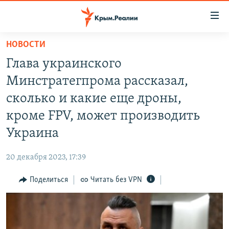
Доступность
ссылки
Вернуться
НОВОСТИ
к
НОВОСТИ
Глава украинского
основному
СПЕЦПРОЕКТЫ
содержанию
Минстратегпрома рассказал,
ВОДА
Вернутся
ГРУЗ 200
сколько и какие еще дроны,
к
ИСТОРИЯ
КАРТА ВОЕННЫХ ОБЪЕКТОВ КРЫМА
кроме FPV, может производить
главной
ЕЩЕ
11 ЛЕТ ОККУПАЦИИ КРЫМА. 11 ИСТОРИЙ СОПРОТИВЛЕНИЯ
навигации
Украина
Вернутся
РАДІО СВОБОДА
ИНТЕРАКТИВ
к
20 декабря 2023, 17:39
КАК ОБОЙТИ БЛОКИРОВКУ
ИНФОГРАФИКА
поиску
Поделиться
Читать без VPN
ТЕЛЕПРОЕКТ КРЫМ.РЕАЛИИ
Українською
СОВЕТЫ ПРАВОЗАЩИТНИКОВ
Qırımtatar
ПРОПАВШИЕ БЕЗ ВЕСТИ