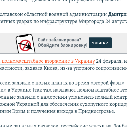
Полтавской областной военной администрации
Дмитри
кетных ударах по инфраструктуре Миргорода 24 август
Сайт заблокирован?
читать >
Обойдите блокировку!
а полномасштабное вторжение в Украину
24 февраля, н
частности, захвата Киева, из-за упорного сопротивлен
оссии заявили о новых планах во время «второй фазы»
и» в Украине (так там называют полномасштабное вт
оенные заявили о намерении установить полный контр
южной Украиной для обеспечения сухопутного коридо
ный Крым и получения выхода в Приднестровье.
анным западных разведок, российские успехи на Донба