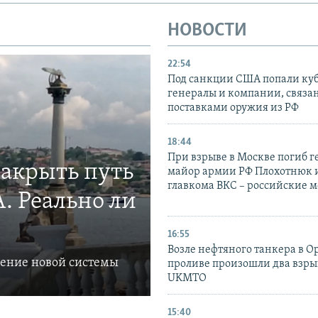
НОВОСТИ
22:54
Под санкции США попали ку
генералы и компании, связа
поставками оружия из РФ
18:44
При взрыве в Москве погиб г
закрыть путь
майор армии РФ Плохотнюк и
главкома ВКС – российские 
. Реально ли
16:55
Возле нефтяного танкера в 
ление новой системы
проливе произошли два взры
UKMTO
15:40