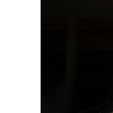
ПОБЕДИТЕЛЕЙ НЕ СУДЯТ?
КРЫМ.НЕПОКОРЕННЫЙ
ELIFBE
УКРАИНСКАЯ ПРОБЛЕМА КРЫМА