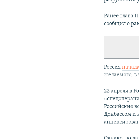
Ранее глава 
сообщил о ра
Россия
начал
желаемого, в 
22 апреля в Р
«спецопераци
Российские в
Донбассом и 
аннексирован
Однако, по д