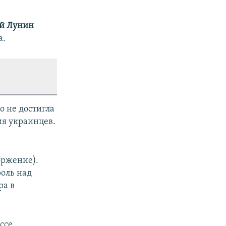
й Лунин
а.
о не достигла
ия украинцев.
оржение).
оль над
ра в
ссе