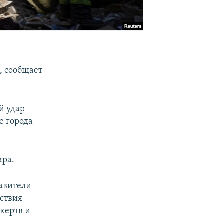
, сообщает
й удар
е города
ара.
авители
ствия
жертв и