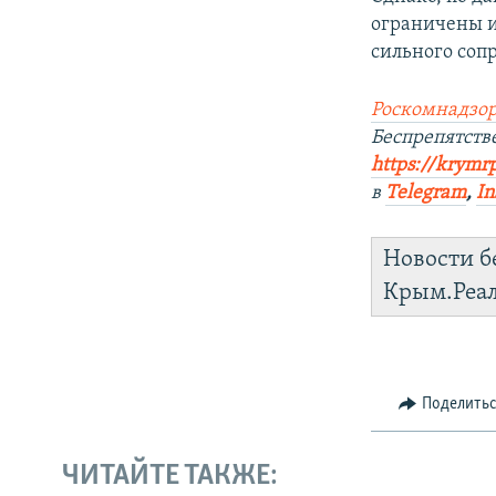
ограничены и
сильного соп
Роскомнадзор
Беспрепятст
https://krymr
в
Telegram
,
In
Новости б
Крым.Реа
Поделить
ЧИТАЙТЕ ТАКЖЕ: