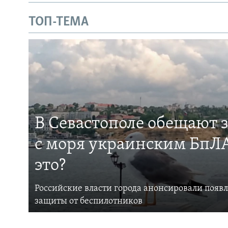
ТОП-ТЕМА
В Севастополе обещают 
с моря украинским БпЛА
это?
Российские власти города анонсировали появ
защиты от беспилотников