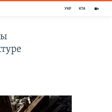
УКР
КТА
ты
ктуре