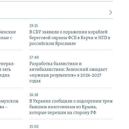
19:15
бинские
В СБУ заявили о поражении кораблей
нные с
береговой охраны ФСБ в Керчи и НПЗ в
российском Ярославле
17:40
енерал-
Разработка баллистики и
 зять
антибаллистики: Зеленский ожидает
медиа
«нужных результатов» в 2026-2027
годах
16:18
Ормузском
В Украине сообщили о подозрении трем
ва –
бывшим налоговикам из Крыма,
которые перешли на сторону РФ
15:02