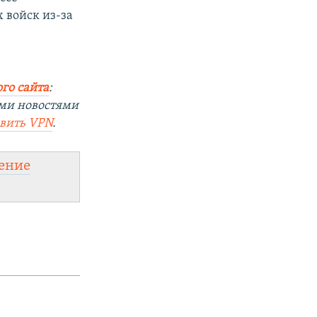
 войск из-за
го сайта
:
ыми новостями
овить
VPN
.
ение