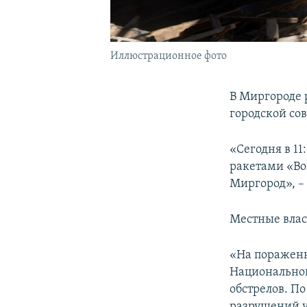
Иллюстрационное фото
В Миргороде 
городской сов
«Сегодня в 1
ракетами «Во
Миргород», –
Местные влас
«На пораженн
Национально
обстрелов. П
разрушений у