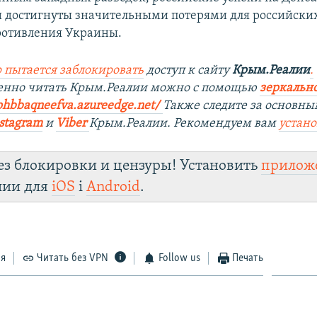
 достигнуты значительными потерями для российских
ротивления Украины.
 пытается заблокировать
доступ к сайту
Крым.Реалии
.
венно читать Крым.Реалии можно с помощью
зеркально
phbbaqneefva.azureedge.net/
Также следите за основн
stagram
и
Viber
Крым.Реалии. Рекомендуем вам
устан
ез блокировки и цензуры! Установить
прилож
лии для
iOS
і
Android
.
ся
Читать без VPN
Follow us
Печать