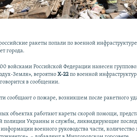
российские ракеты попали по военной инфраструктуре
ет города.
1:00 войсками Российской Федерации нанесен группово
здух-Земля», вероятно
Х-22
по военной инфраструктур
 говорится в сообщении.
ти сообщают о пожаре, возникшем после ракетного уд
ых объектах работают кареты скорой помощи, предст
й полиции Украины и службы, ликвидирующие послед
о информации военного руководства части, количество 
точняется», – добавляют в Миргородском горсовете.