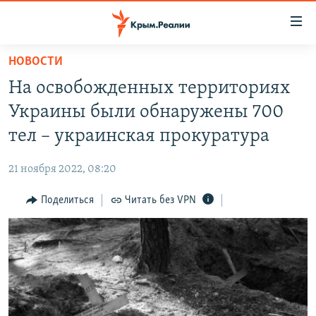
Доступность
ссылки
Вернуться
НОВОСТИ
к
НОВОСТИ
На освобожденных территориях
основному
СПЕЦПРОЕКТЫ
содержанию
Украины были обнаружены 700
ВОДА
Вернутся
ГРУЗ 200
тел – украинская прокуратура
к
ИСТОРИЯ
КАРТА ВОЕННЫХ ОБЪЕКТОВ КРЫМА
главной
21 ноября 2022, 08:20
ЕЩЕ
11 ЛЕТ ОККУПАЦИИ КРЫМА. 11 ИСТОРИЙ СОПРОТИВЛЕНИЯ
навигации
Вернутся
Поделиться
Читать без VPN
РАДІО СВОБОДА
ИНТЕРАКТИВ
к
КАК ОБОЙТИ БЛОКИРОВКУ
ИНФОГРАФИКА
поиску
ТЕЛЕПРОЕКТ КРЫМ.РЕАЛИИ
Українською
СОВЕТЫ ПРАВОЗАЩИТНИКОВ
Qırımtatar
ПРОПАВШИЕ БЕЗ ВЕСТИ