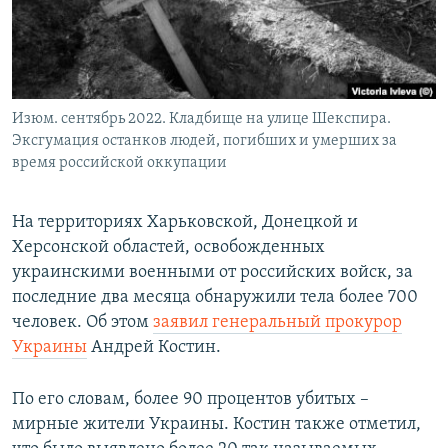
ПРИСОЕДИНЯЙТЕСЬ!
ПОБЕДИТЕЛЕЙ НЕ СУДЯТ?
КРЫМ.НЕПОКОРЕННЫЙ
ELIFBE
Изюм. сентябрь 2022. Кладбище на улице Шекспира.
УКРАИНСКАЯ ПРОБЛЕМА КРЫМА
Эксгумация останков людей, погибших и умерших за
Все сайты RFE/RL
время российской оккупации
На территориях Харьковской, Донецкой и
Херсонской областей, освобожденных
украинскими военными от российских войск, за
последние два месяца обнаружили тела более 700
человек. Об этом
заявил генеральный прокурор
Украины
Андрей Костин.
По его словам, более 90 процентов убитых –
мирные жители Украины. Костин также отметил,