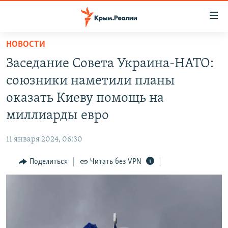
Доступность
ссылки
Вернуться
НОВОСТИ
к
НОВОСТИ
Заседание Совета Украина-НАТО:
основному
СПЕЦПРОЕКТЫ
содержанию
союзники наметили планы
ВОДА
Вернутся
ГРУЗ 200
оказать Киеву помощь на
к
ИСТОРИЯ
КАРТА ВОЕННЫХ ОБЪЕКТОВ КРЫМА
миллиарды евро
главной
ЕЩЕ
11 ЛЕТ ОККУПАЦИИ КРЫМА. 11 ИСТОРИЙ СОПРОТИВЛЕНИЯ
навигации
11 января 2024, 06:30
Вернутся
РАДІО СВОБОДА
ИНТЕРАКТИВ
к
Поделиться
Читать без VPN
КАК ОБОЙТИ БЛОКИРОВКУ
ИНФОГРАФИКА
поиску
ТЕЛЕПРОЕКТ КРЫМ.РЕАЛИИ
Українською
СОВЕТЫ ПРАВОЗАЩИТНИКОВ
Qırımtatar
ПРОПАВШИЕ БЕЗ ВЕСТИ