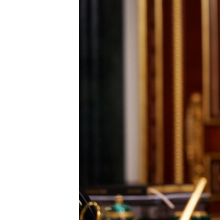
ПОБЕДИТЕЛЕЙ НЕ СУДЯТ?
КРЫМ.НЕПОКОРЕННЫЙ
ELIFBE
УКРАИНСКАЯ ПРОБЛЕМА КРЫМА