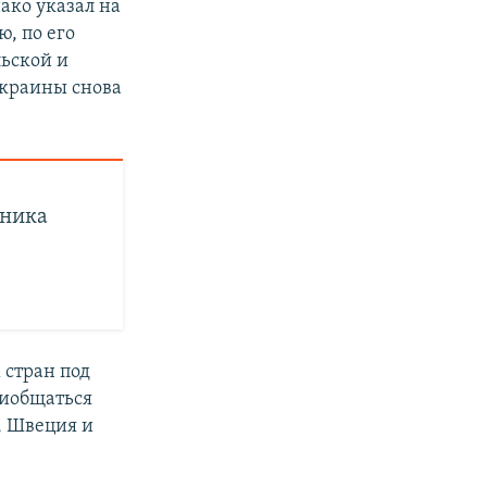
ако указал на
ю, по его
ьской и
Украины снова
оника
 стран под
риобщаться
, Швеция и