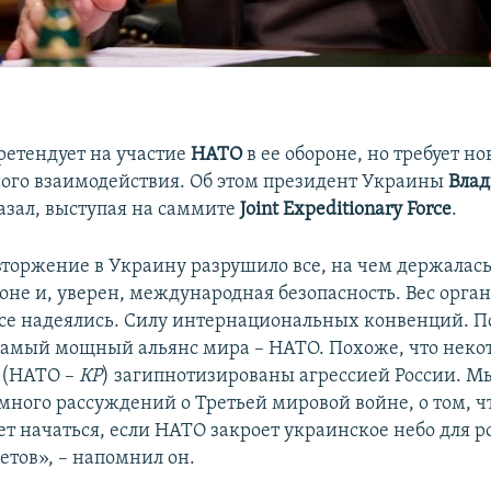
ретендует на участие
НАТО
в ее обороне, но требует н
го взаимодействия. Об этом президент Украины
Вла
азал, выступая на саммите
Joint Expeditionary Force
.
вторжение в Украину разрушило все, на чем держалась
оне и, уверен, международная безопасность. Вес орга
се надеялись. Силу интернациональных конвенций. П
амый мощный альянс мира – НАТО. Похоже, что неко
а (НАТО –
КР
) загипнотизированы агрессией России. 
много рассуждений о Третьей мировой войне, о том, ч
т начаться, если НАТО закроет украинское небо для 
етов», – напомнил он.