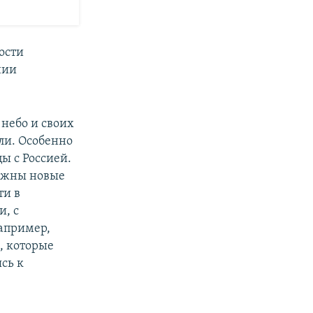
ости
нии
 небо и своих
ли. Особенно
ы с Россией.
нужны новые
ти в
и, с
апример,
, которые
ясь к