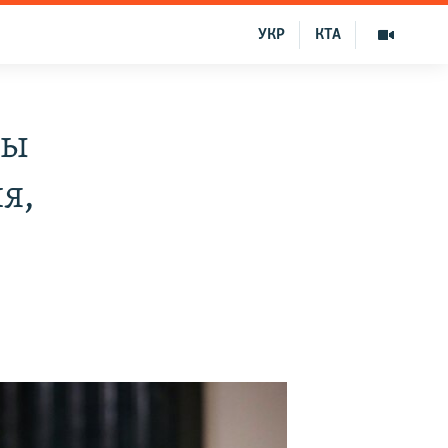
УКР
КТА
ны
я,