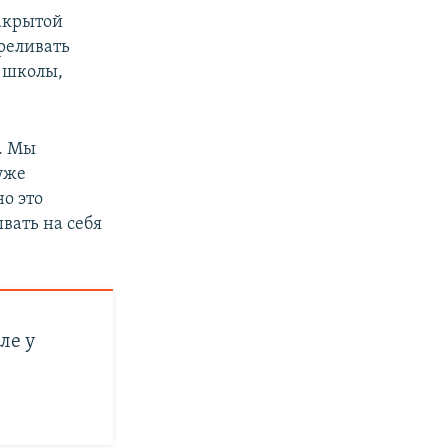
закрытой
реливать
, школы,
. Мы
уже
но это
вать на себя
ле у