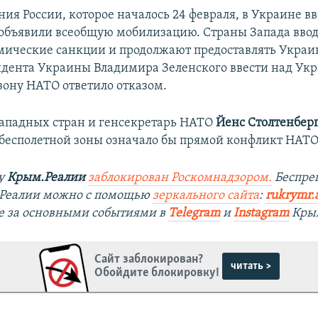
ия России, которое началось 24 февраля, в Украине в
объявили всеобщую мобилизацию. Страны Запада ввод
мические санкции и продолжают предоставлять Украи
идента Украины Владимира Зеленского ввести над Ук
зону НАТО ответило отказом.
западных стран и генсекретарь НАТО
Йенс Столтенбер
 бесполетной зоны означало бы прямой конфликт НАТО 
ту
Крым.Реалии
заблокирован Роскомнадзором.
Беспре
.Реалии можно с помощью
зеркального сайта
:
rukrymr.
е за основными событиями в
Telegram
и
Instagram
Крым
Сайт заблокирован?
читать >
Обойдите блокировку!