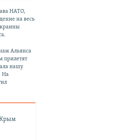
тава НАТО,
дение на весь
 Украины
са.
енам Альянса
м прилетят
вала нашу
. На
тил
 Крым