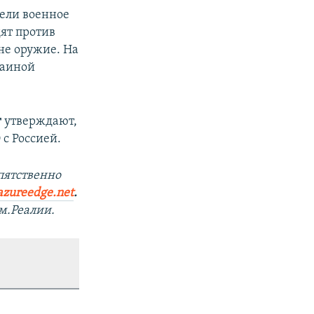
вели военное
ят против
не оружие. На
раиной
г
утверждают,
с Россией.
пятственно
azureedge.net
.
.Реалии.