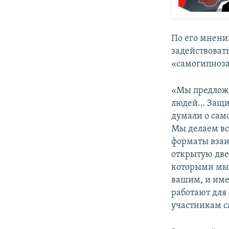
По его мнению
задействовать
«самогипноза
«Мы предложи
людей… Защит
думали о сам
Мы делаем вс
форматы взаи
открытую две
которыми мы 
вашим, и име
работают для 
участникам с