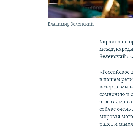
Владимир Зеленский
Украина не п
международно
Зеленский
ск
«Российское 
в нашем реги
которые мы в
сомнению и с
этого альянс
сейчас очень 
мировая може
ракет и самол