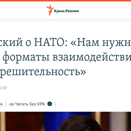
ский о НАТО: «Нам нуж
 форматы взаимодействи
 решительность»
6:47
ся
Читать без VPN