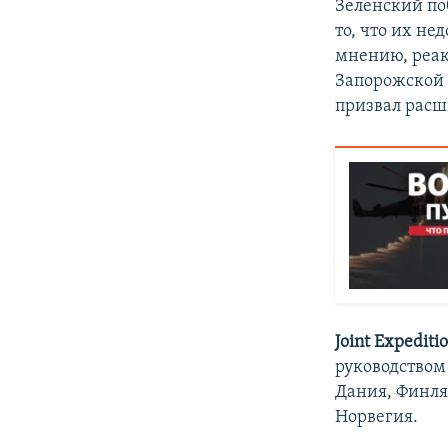
Зеленский по
то, что их не
мнению, реак
Запорожской 
призвал расш
Joint Expediti
руководством
Дания, Финля
Норвегия.