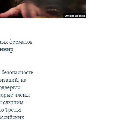
овых форматов
димир
 безопасность
низаций, на
одвергло
торые члены
Мы слышим
то Третья
российских