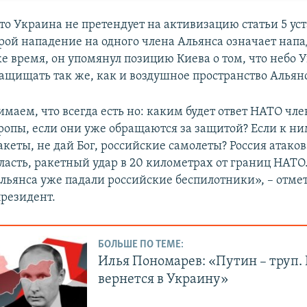
то Украина не претендует на активизацию статьи 5 ус
орой нападение на одного члена Альянса означает напа
же время, он упомянул позицию Киева о том, что небо
ащищать так же, как и воздушное пространство Альян
имаем, что всегда есть но: каким будет ответ НАТО чл
вропы, если они уже обращаются за защитой? Если к ни
акеты, не дай Бог, российские самолеты? Россия атако
ласть, ракетный удар в 20 километрах от границ НАТО
льянса уже падали российские беспилотники», – отме
резидент.
БОЛЬШЕ ПО ТЕМЕ:
Илья Пономарев: «Путин – труп.
вернется в Украину»