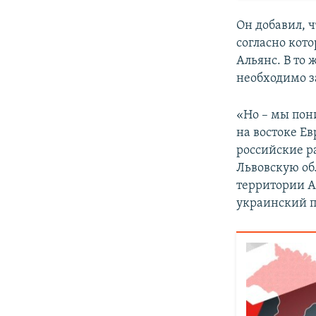
Он добавил, ч
согласно кот
Альянс. В то 
необходимо з
«Но – мы пон
на востоке Е
российские р
Львовскую об
территории А
украинский п