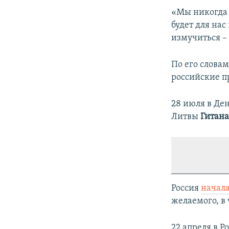
«Мы никогда 
будет для на
измучиться – 
По его словам
российские п
28 июля в Де
Литвы
Гитана
Россия
начал
желаемого, в 
22 апреля в Р