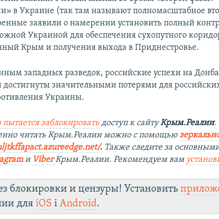
и» в Украине (так там называют полномасштабное вт
оенные заявили о намерении установить полный контр
южной Украиной для обеспечения сухопутного коридо
ный Крым и получения выхода в Приднестровье.
анным западных разведок, российские успехи на Донба
 достигнуты значительными потерями для российских
ротивления Украины.
 пытается заблокировать
доступ к сайту
Крым.Реалии
.
венно читать Крым.Реалии можно с помощью
зеркально
ljtkffapact.azureedge.net/
.
Также следите за основными
tagram
и
Viber
Крым.Реалии. Рекомендуем вам
установ
ез блокировки и цензуры! Установить
прилож
лии для
iOS
і
Android
.