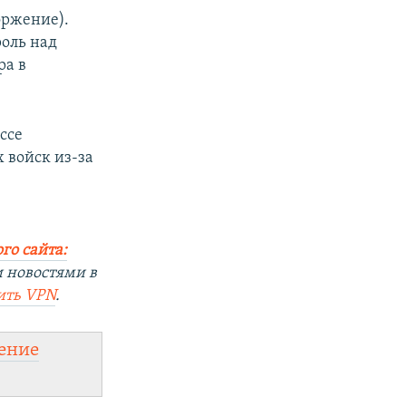
оржение).
оль над
ра в
ссе
 войск из-за
го сайта:
 новостями в
ить VPN
.
ение