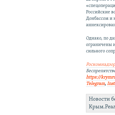
«спецопераци
Российские в
Донбассом и 
аннексирован
Однако, по д
ограничены и
сильного соп
Роскомнадзор
Беспрепятст
https://krymru
Telegram
,
Ins
Новости б
Крым.Реа