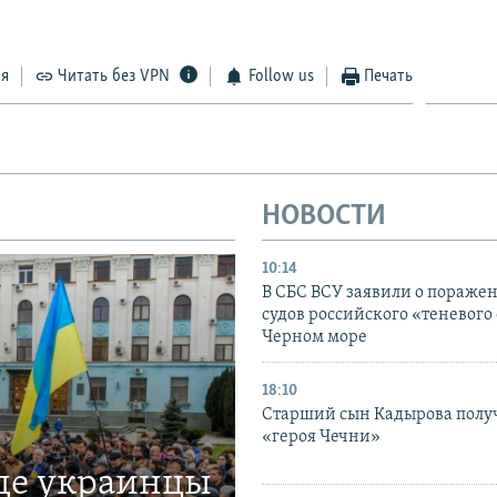
ся
Читать без VPN
Follow us
Печать
НОВОСТИ
10:14
В СБС ВСУ заявили о пораже
судов российского «теневого 
Черном море
18:10
Старший сын Кадырова полу
«героя Чечни»
где украинцы