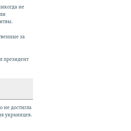
никогда не
или
Литвы.
твенные за
ыл президент
о не достигла
ия украинцев.