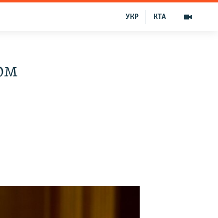
УКР
КТА
ом