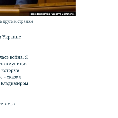
ть другим странам
и Украине
ась война. Я
это амуниция
 которые
, – сказал
ы
Владимиром
т этого