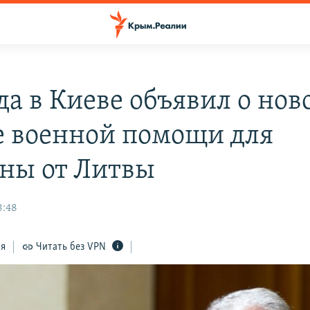
да в Киеве объявил о нов
е военной помощи для
ны от Литвы
8:48
ся
Читать без VPN