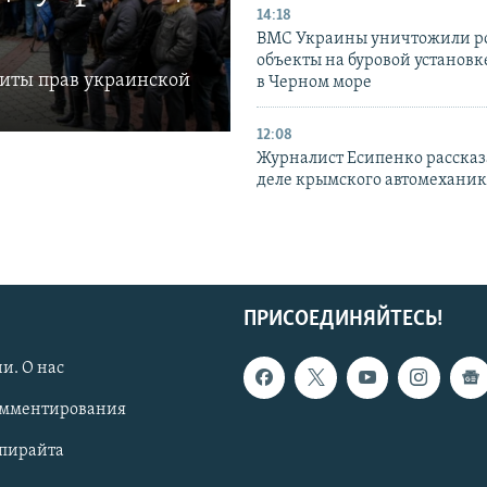
14:18
ВМС Украины уничтожили р
объекты на буровой установ
щиты прав украинской
в Черном море
12:08
Журналист Есипенко рассказ
деле крымского автомехани
ПРИСОЕДИНЯЙТЕСЬ!
и. О нас
омментирования
опирайта