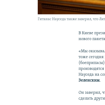
Гитанас Науседа также заверил, что Лит
В Киеве през
нового пакет
«Мы оказывал
тоже сегодня
(боеприпасы)
производятся 
Науседа на с
Зеленским
.
Он заверил, ч
сделать друг