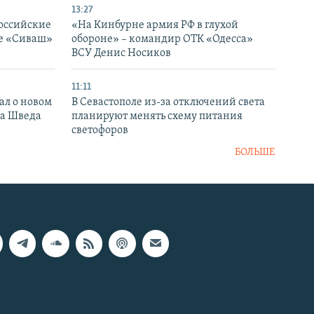
13:27
оссийские
«На Кинбурне армия РФ в глухой
ке «Сиваш»
обороне» – командир ОТК «Одесса»
ВСУ Денис Носиков
11:11
ал о новом
В Севастополе из-за отключений света
ка Шведа
планируют менять схему питания
светофоров
БОЛЬШЕ