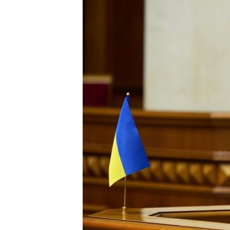
ПОБЕДИТЕЛЕЙ НЕ СУДЯТ?
КРЫМ.НЕПОКОРЕННЫЙ
ELIFBE
УКРАИНСКАЯ ПРОБЛЕМА КРЫМА