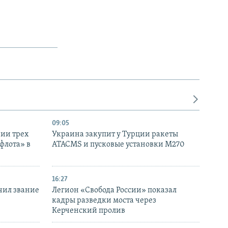
09:05
нии трех
Украина закупит у Турции ракеты
флота» в
ATACMS и пусковые установки M270
16:27
чил звание
Легион «Свобода России» показал
кадры разведки моста через
Керченский пролив