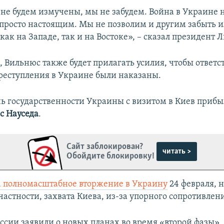
не будем измучены, мы не забудем. Война в Украине 
с просто настоящим. Мы не позволим и другим забыть 
как на Западе, так и на Востоке», – сказал президент 
, Вильнюс также будет прилагать усилия, чтобы ответс
реступления в Украине были наказаны.
нь государственности Украины с визитом в Киев приб
с Науседа
.
Сайт заблокирован?
читать >
Обойдите блокировку!
а полномасштабное вторжение в Украину
24 февраля, н
частности, захвата Киева, из-за упорного сопротивлен
оссии заявили о новых планах во время «второй фазы»