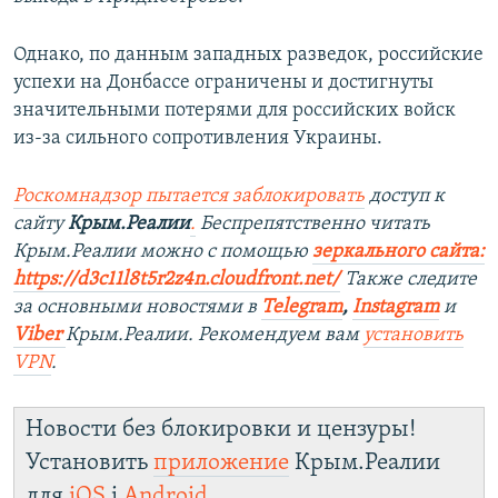
Однако, по данным западных разведок, российские
успехи на Донбассе ограничены и достигнуты
значительными потерями для российских войск
из-за сильного сопротивления Украины.
Роскомнадзор пытается заблокировать
доступ к
сайту
Крым.Реалии
.
Беспрепятственно читать
Крым.Реалии можно с помощью
зеркального сайта:
https://d3c11l8t5r2z4n.cloudfront.net/
Также следите
за основными новостями в
Telegram
,
Instagram
и
Viber
Крым.Реалии. Рекомендуем вам
установить
VPN
.
Новости без блокировки и цензуры!
Установить
приложение
Крым.Реалии
для
iOS
і
Android
.