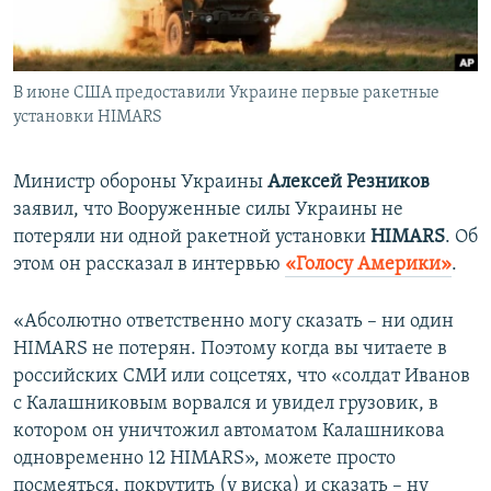
ПРИСОЕДИНЯЙТЕСЬ!
ПОБЕДИТЕЛЕЙ НЕ СУДЯТ?
КРЫМ.НЕПОКОРЕННЫЙ
В июне США предоставили Украине первые ракетные
ELIFBE
установки HIMARS
УКРАИНСКАЯ ПРОБЛЕМА КРЫМА
Все сайты RFE/RL
Министр обороны Украины
Алексей Резников
заявил, что Вооруженные силы Украины не
потеряли ни одной ракетной установки
HIMARS
. Об
этом он рассказал в интервью
«Голосу Америки»
.
«Абсолютно ответственно могу сказать – ни один
HIMARS не потерян. Поэтому когда вы читаете в
российских СМИ или соцсетях, что «солдат Иванов
с Калашниковым ворвался и увидел грузовик, в
котором он уничтожил автоматом Калашникова
одновременно 12 HIMARS», можете просто
посмеяться, покрутить (у виска) и сказать – ну