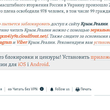
масштабного вторжения России в Украину произошло 
о плена освободили 978 человек, в том числе 99 гражд
 пытается заблокировать
доступ к сайту
Крым.Реалии
.
енно читать Крым.Реалии мож
но с помощью
зеркально
qxm41y9z.cloudfront.net/
. ​
Также следите за основными 
tagra
m
и
Viber
Крым.Реалии. Рекомендуем вам
установ
ез блокировки и цензуры! Установить
прилож
лии для
iOS
і
Android
.
ся
Читать без VPN
Follow us
Печать