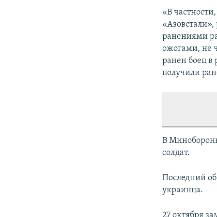
«В частности
«Азовстали»,
ранениями ра
ожогами, не 
ранен боец в
получили ране
В Минобороны
солдат.
Последний об
украинца.
27 октября з