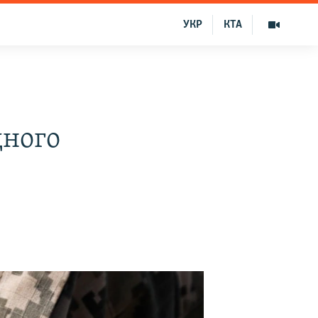
УКР
КТА
дного