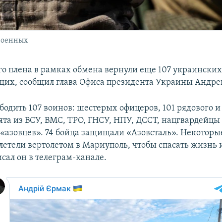
военных
го плена в рамках обмена вернули еще 107 украински
их, сообщил глава Офиса президента Украины Андре
бодить 107 воинов: шестерых офицеров, 101 рядового и
ята из ВСУ, ВМС, ТРО, ГНСУ, НПУ, ДССТ, нацгвардейцы
 «азовцев». 74 бойца защищали «Азовсталь». Некоторы
летели вертолетом в Мариуполь, чтобы спасать жизнь и
исал он в телеграм-канале.