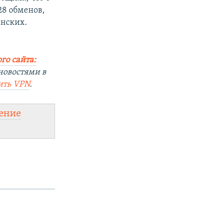
28 обменов,
анских.
го сайта:
новостями в
ить
VPN
.
ение