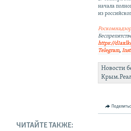
начала полно
из российског
Роскомнадзор
Беспрепятств
https://d1axlk
Telegram
,
Ins
Новости б
Крым.Реа
Поделить
ЧИТАЙТЕ ТАКЖЕ: