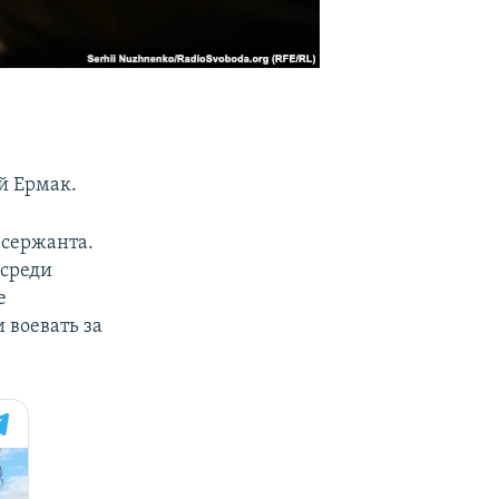
х
й Ермак.
 сержанта.
 среди
е
 воевать за