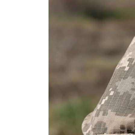
ПОБЕДИТЕЛЕЙ НЕ СУДЯТ?
КРЫМ.НЕПОКОРЕННЫЙ
ELIFBE
УКРАИНСКАЯ ПРОБЛЕМА КРЫМА