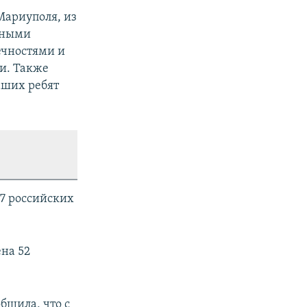
Мариуполя, из
льными
ечностями и
и. Также
аших ребят
7 российских
ена 52
бщила, что с