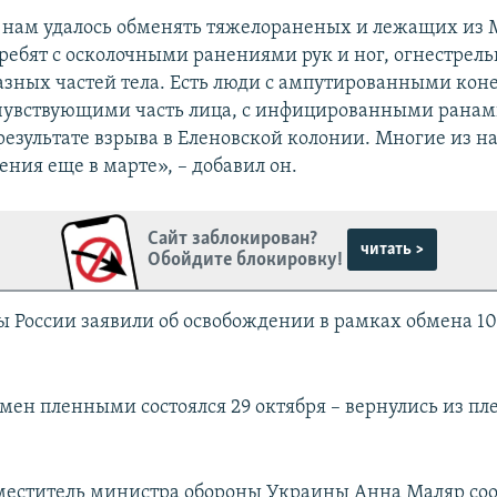
, нам удалось обменять тяжелораненых и лежащих из 
 ребят с осколочными ранениями рук и ног, огнестре
зных частей тела. Есть люди с ампутированными кон
чувствующими часть лица, с инфицированными ранам
 результате взрыва в Еленовской колонии. Многие из н
ния еще в марте», – добавил он.
Сайт заблокирован?
читать >
Обойдите блокировку!
 России заявили об освобождении в рамках обмена 10
мен пленными состоялся 29 октября – вернулись из пл
аместитель министра обороны Украины Анна Маляр соо