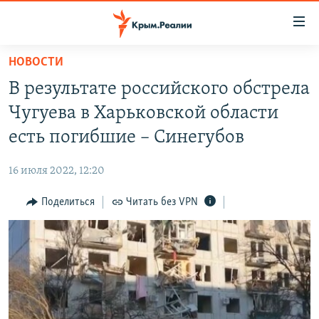
Доступность
ссылки
Вернуться
НОВОСТИ
к
НОВОСТИ
В результате российского обстрела
основному
СПЕЦПРОЕКТЫ
содержанию
Чугуева в Харьковской области
ВОДА
Вернутся
ГРУЗ 200
есть погибшие – Синегубов
к
ИСТОРИЯ
КАРТА ВОЕННЫХ ОБЪЕКТОВ КРЫМА
главной
16 июля 2022, 12:20
ЕЩЕ
11 ЛЕТ ОККУПАЦИИ КРЫМА. 11 ИСТОРИЙ СОПРОТИВЛЕНИЯ
навигации
Вернутся
Поделиться
Читать без VPN
РАДІО СВОБОДА
ИНТЕРАКТИВ
к
КАК ОБОЙТИ БЛОКИРОВКУ
ИНФОГРАФИКА
поиску
ТЕЛЕПРОЕКТ КРЫМ.РЕАЛИИ
Українською
СОВЕТЫ ПРАВОЗАЩИТНИКОВ
Qırımtatar
ПРОПАВШИЕ БЕЗ ВЕСТИ