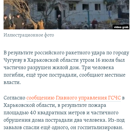
ПРИСОЕДИНЯЙТЕСЬ!
ПОБЕДИТЕЛЕЙ НЕ СУДЯТ?
КРЫМ.НЕПОКОРЕННЫЙ
ELIFBE
Иллюстрационное фото
УКРАИНСКАЯ ПРОБЛЕМА КРЫМА
Все сайты RFE/RL
В результате российского ракетного удара по городу
Чугуеву в Харьковской области утром 16 июля был
частично разрушен жилой дом. Три человека
погибли, ещё трое пострадали, сообщают местные
власти.
Согласно
сообщению Главного управления ГСЧС
в
Харьковской области, в результате пожара
площадью 40 квадратных метров и частичного
обрушения дома пострадали два человека. Из-под
завалов спасли ещё одного, он госпитализирован.