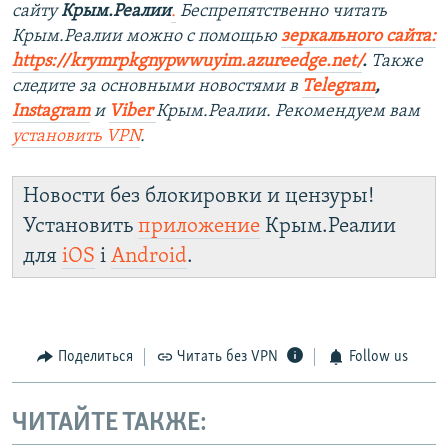
сайту
Крым.Реалии
.
Беспрепятственно читать
Крым.Реалии можно с помощью
зеркального сайта:
https://krymrpkgnypwwuyim.azureedge.net/
.
Также
следите за основными новостями в
Telegram
,
Instagram
и
Viber
Крым.Реалии. Рекомендуем вам
установить VPN
.
Новости без блокировки и цензуры!
Установить
приложение
Крым.Реалии
для
iOS
і
Android
.
Поделиться
Читать без VPN
Follow us
ЧИТАЙТЕ ТАКЖЕ: