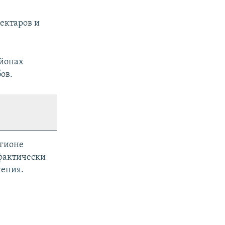
ектаров и
айонах
ов.
егионе
 фактически
жения.