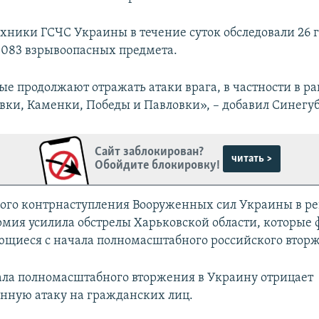
хники ГСЧС Украины в течение суток обследовали 26 г
1083 взрывоопасных предмета.
е продолжают отражать атаки врага, в частности в р
ки, Каменки, Победы и Павловки», – добавил Синегуб
Сайт заблокирован?
читать >
Обойдите блокировку!
ого контрнаступления Вооруженных сил Украины в р
рмия усилила обстрелы Харьковской области, которые
щиеся с начала полномасштабного российского втор
ала полномасштабного вторжения в Украину отрицает
нную атаку на гражданских лиц.