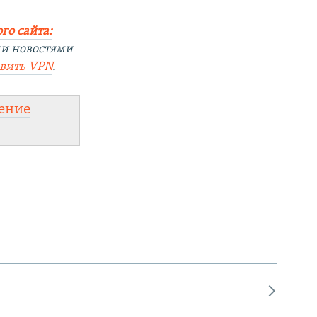
го сайта:
ми новостями
овить
VPN
.
ение