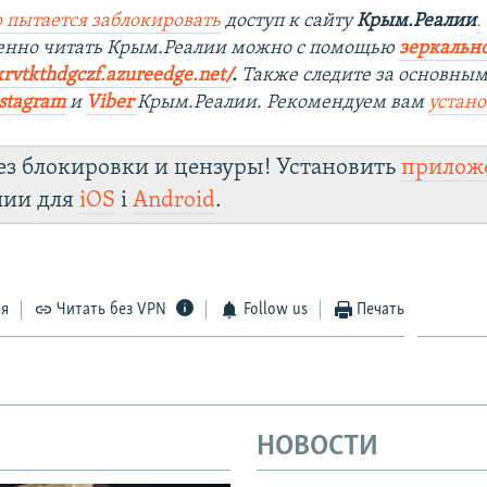
 пытается заблокировать
доступ к сайту
Крым.Реалии
.
венно читать Крым.Реалии можно с помощью
зеркально
xrvtkthdgczf.azureedge.net/
. ​
Также следите за основны
stagram
и
Viber
Крым.Реалии. Рекомендуем вам
устан
ез блокировки и цензуры! Установить
прилож
лии для
iOS
і
Android
.
ся
Читать без VPN
Follow us
Печать
НОВОСТИ