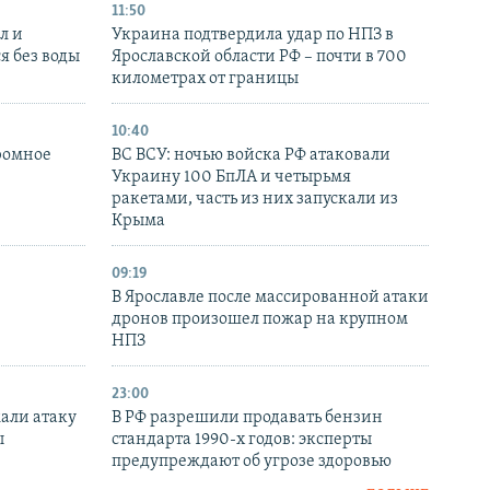
11:50
л и
Украина подтвердила удар по НПЗ в
я без воды
Ярославской области РФ – почти в 700
километрах от границы
10:40
ромное
ВС ВСУ: ночью войска РФ атаковали
Украину 100 БпЛА и четырьмя
ракетами, часть из них запускали из
Крыма
09:19
В Ярославле после массированной атаки
дронов произошел пожар на крупном
НПЗ
23:00
али атаку
В РФ разрешили продавать бензин
ы
стандарта 1990-х годов: эксперты
предупреждают об угрозе здоровью