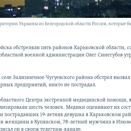
итории Украины из Белгородской области России, которые был
ойска обстреляли пять районов Харьковской области, с
областной военной администрации Олег Синегубов ут
в селе Зализничное Чугуевского района обстрел вызвал
арных предприятий, никто не пострадал.
бластного Центра экстренной медицинской помощи, в
ализировали шесть человек. Медики оценивают их сос
ди пострадавших 19-летняя девушка в Харьковском рай
ри женщины в Купянском, 78-летний мужчина в Изюм
писал он в своем телеграм-канале.