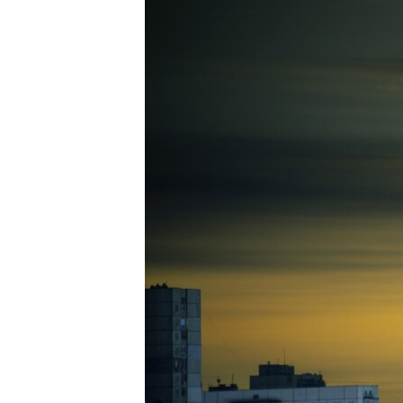
ПОБЕДИТЕЛЕЙ НЕ СУДЯТ?
КРЫМ.НЕПОКОРЕННЫЙ
ELIFBE
УКРАИНСКАЯ ПРОБЛЕМА КРЫМА