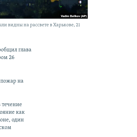
и видны на рассвете в Харькове, 21
ообщил глава
ром 26
 пожар на
 течение
тояние как
оне, один
ском