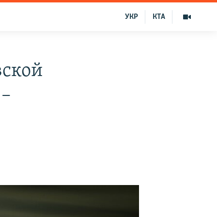
УКР
КТА
вской
 –