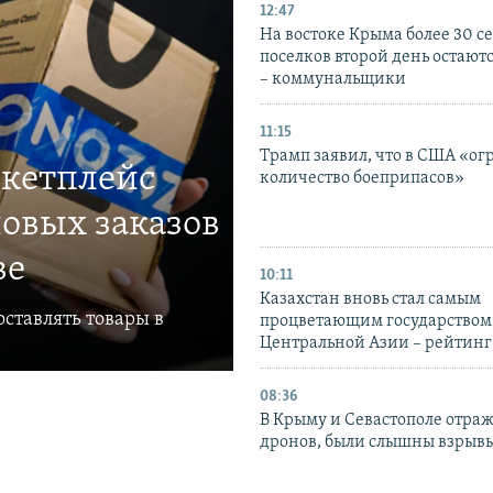
12:47
На востоке Крыма более 30 се
поселков второй день остаютс
– коммунальщики
11:15
Трамп заявил, что в США «ог
ркетплейс
количество боеприпасов»
овых заказов
ве
10:11
Казахстан вновь стал самым
ставлять товары в
процветающим государством
Центральной Азии – рейтинг
08:36
В Крыму и Севастополе отраж
дронов, были слышны взрыв