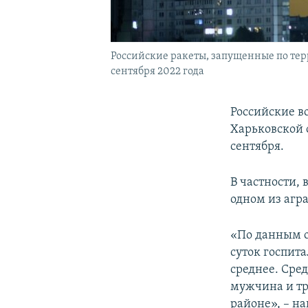
Российские ракеты, запущенные по терр
сентября 2022 года
Российские в
Харьковской 
сентября.
В частности, 
одном из агр
«По данным о
суток госпит
среднее. Сре
мужчина и т
районе», – на