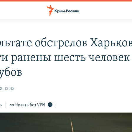
ультате обстрелов Харько
ти ранены шесть человек
убов
2, 13:48
ся
Читать без VPN