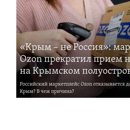
«Крым – не Россия»: ма
Ozon прекратил прием н
на Крымском полуостро
Российский маркетплейс Ozon отказывается до
Крым? В чем причина?