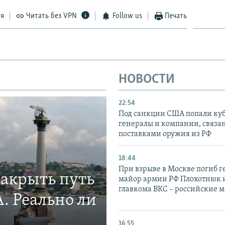
ся
Читать без VPN
Follow us
Печать
НОВОСТИ
22:54
Под санкции США попали ку
генералы и компании, связа
поставками оружия из РФ
18:44
При взрыве в Москве погиб г
закрыть путь
майор армии РФ Плохотнюк и
главкома ВКС – российские 
. Реально ли
16:55