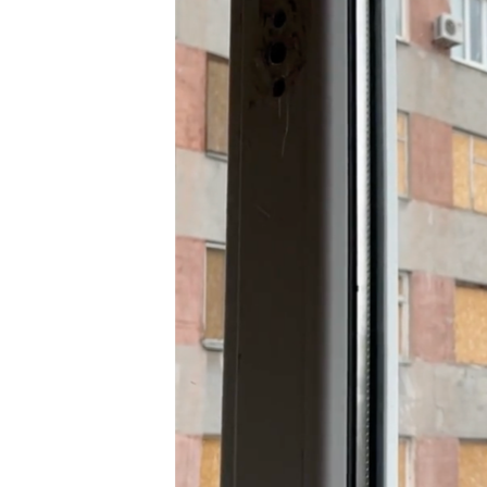
ПОБЕДИТЕЛЕЙ НЕ СУДЯТ?
КРЫМ.НЕПОКОРЕННЫЙ
ELIFBE
УКРАИНСКАЯ ПРОБЛЕМА КРЫМА