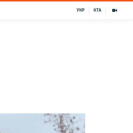
УКР
КТА