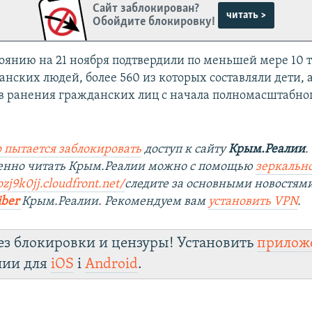
Сайт заблокирован?
читать >
Обойдите блокировку!
тоянию на 21 ноября подтвердили по меньшей мере 10 
нских людей, более 560 из которых составляли дети, 
ев ранения гражданских лиц с начала полномасштабно
 пытается заблокировать
доступ к сайту
Крым.Реалии
.
венно читать Крым.Реалии можно с помощью
зеркально
ozj9k0jj.cloudfront.net/
следите за основными новостям
iber
Крым.Реалии. Рекомендуем вам
установить VPN
.
ез блокировки и цензуры! Установить
прилож
лии для
iOS
і
Android
.