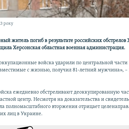
23 року
ый житель погиб в результате российских обстрелов 
бщила Херсонская областная военная администрация.
 оккупационные войска ударили по центральной части 
вместимые с жизнью, получил 81-летний мужчина», – 
ойска ежедневно обстреливают деоккупированную част
астной центр. Несмотря на доказательства и свидетел
ала полномасштабного вторжения отрицает целенапра
их лиц в Украине.