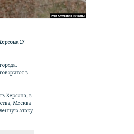
Херсона 17
города.
говорится в
ь Херсона, в
ьства, Москва
вленную атаку