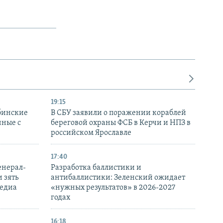
19:15
бинские
В СБУ заявили о поражении кораблей
нные с
береговой охраны ФСБ в Керчи и НПЗ в
российском Ярославле
17:40
енерал-
Разработка баллистики и
 зять
антибаллистики: Зеленский ожидает
медиа
«нужных результатов» в 2026-2027
годах
16:18