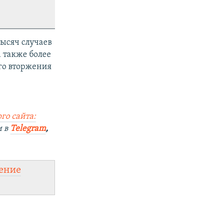
тысяч случаев
а также более
го вторжения
го сайта:
и в
Telegram
,
ение