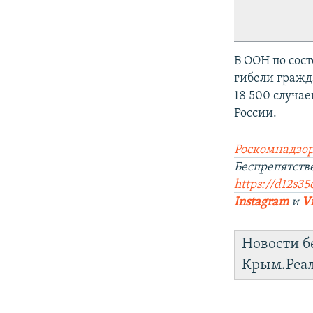
В ООН по сос
гибели гражда
18 500 случа
России.
Роскомнадзор
Беспрепятст
https://d12s35
Instagram
и
V
Новости б
Крым.Реа