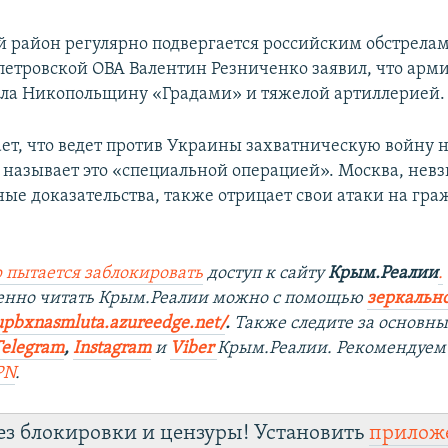
 район регулярно подвергается российским обстрелам.
петровской ОВА Валентин Резниченко заявил, что арм
ла Никопольщину «Градами» и тяжелой артиллерией.
ает, что ведет против Украины захватническую войну н
 называет это «специальной операцией». Москва, невз
ые доказательства, также отрицает свои атаки на гра
 пытается заблокировать
доступ к сайту
Крым.Реалии
.
венно читать Крым.Реалии можно с помощью
зеркально
upbxnasmluta.azureedge.net/
. ​
Также следите за основн
Telegram
,
Instagram
и
Viber
Крым.Реалии. Рекомендуем
PN
.
ез блокировки и цензуры! Установить
прилож