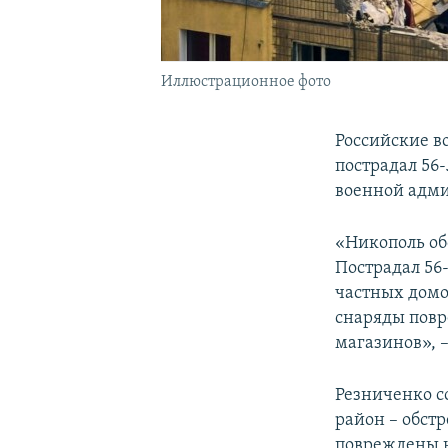
Иллюстрационное фото
Российские в
пострадал 56
военной адми
«Никополь об
Пострадал 56
частных домо
снаряды повр
магазинов», –
Резниченко с
район – обст
повреждены н