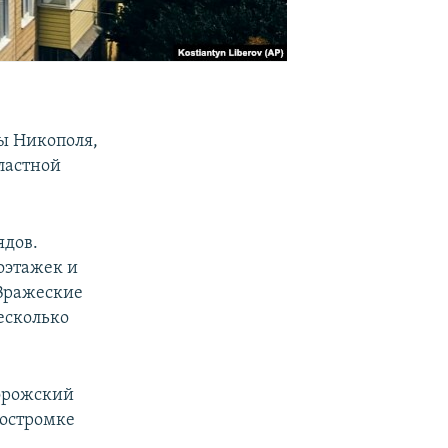
ы Никополя,
ластной
ядов.
оэтажек и
 Вражеские
есколько
ворожский
Костромке