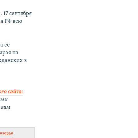
 17 сентября
ия РФ всю
а ее
ирая на
жданских в
го сайта:
ыми
 вам
ение