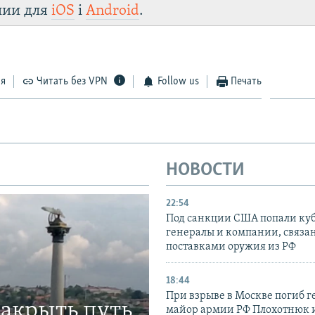
лии для
iOS
і
Android
.
ся
Читать без VPN
Follow us
Печать
НОВОСТИ
22:54
Под санкции США попали ку
генералы и компании, связа
поставками оружия из РФ
18:44
При взрыве в Москве погиб г
закрыть путь
майор армии РФ Плохотнюк и