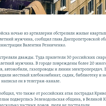
ойска ночью из артиллерии обстреляли жилые квартал
-летний мужчина, сообщил глава Днепропетровской об
нистрации Валентин Резниченко.
стреляли дважды. Туда прилетели 30 российских снар
-летний мужчина. В городе повреждены более 20 мног
в, автомобили, газопроводы и линии электропередач.
едили местный хлебокомбинат, садик, библиотеку и н
 написал он в телеграм-канале.
ообщил, что также от российских атак пострадал Кри
релам подверглась Зеленодольская община, в Великой 
есколько частных домов, люди не пострадали.