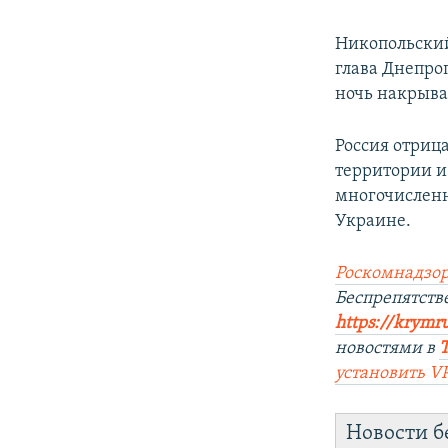
Никопольский
глава Днепро
ночь накрыва
Россия отриц
территории и
многочисленн
Украине.
Роскомнадзор
Беспрепятст
https://krymr
новостями в
установить
V
Новости б