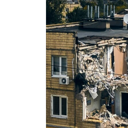
ПОБЕДИТЕЛЕЙ НЕ СУДЯТ?
КРЫМ.НЕПОКОРЕННЫЙ
ELIFBE
УКРАИНСКАЯ ПРОБЛЕМА КРЫМА