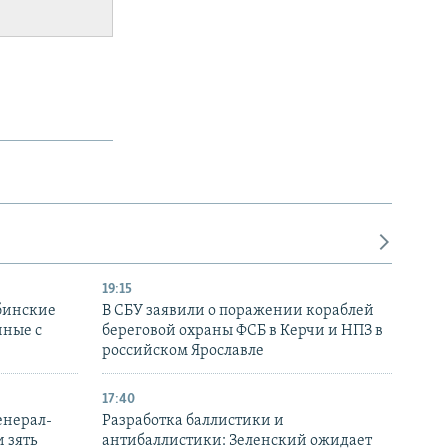
19:15
бинские
В СБУ заявили о поражении кораблей
нные с
береговой охраны ФСБ в Керчи и НПЗ в
российском Ярославле
17:40
енерал-
Разработка баллистики и
 зять
антибаллистики: Зеленский ожидает