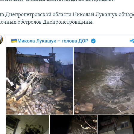
ета Днепропетровской области Николай Лукашук обнар
ночных обстрелов Днепропетровщины.