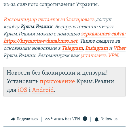
из-за сильного сопротивления Украины.
Роскомнадзор пытается заблокировать
доступ
ксайту
Крым.Реалии
.
Беспрепятственно читать
Крым.Реалии можно с помощью
зеркального сайта:
https://krymrctnwvkmakmso.
net
. Также следите за
основными новостями в
Telegram
,
Instagram
и
Viber
Крым.Реалии. Рекомендуем вам
установить VPN
.
Новости без блокировки и цензуры!
Установить
приложение
Крым.Реалии
для
iOS
і
Android
.
Поделиться
Читать без VPN
Follow us