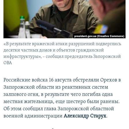
ПРИСОЕДИНЯЙТЕСЬ!
ПОБЕДИТЕЛЕЙ НЕ СУДЯТ?
КРЫМ.НЕПОКОРЕННЫЙ
ELIFBE
УКРАИНСКАЯ ПРОБЛЕМА КРЫМА
Все сайты RFE/RL
«В результате вражеской атаки разрушений подверглись
десятки частных домов и объектов гражданской
инфраструктуры», – сообщил председатель Запорожской
ОВА
Российские войска 16 августа обстреляли Орехов в
Запорожской области из реактивных систем
залпового огня, в результате чего погибла одна
местная жительница, еще шестеро были ранены.
Об этом сообщил глава Запорожской областной
военной администрации
Александр Старух
.