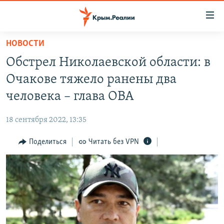
Доступность
ссылки
Вернуться
НОВОСТИ
к
НОВОСТИ
Обстрел Николаевской области: в
основному
СПЕЦПРОЕКТЫ
содержанию
Очакове тяжело ранены два
ВОДА
Вернутся
ГРУЗ 200
человека – глава ОВА
к
ИСТОРИЯ
КАРТА ВОЕННЫХ ОБЪЕКТОВ КРЫМА
главной
18 сентября 2022, 13:35
ЕЩЕ
11 ЛЕТ ОККУПАЦИИ КРЫМА. 11 ИСТОРИЙ СОПРОТИВЛЕНИЯ
навигации
Вернутся
Поделиться
Читать без VPN
РАДІО СВОБОДА
ИНТЕРАКТИВ
к
КАК ОБОЙТИ БЛОКИРОВКУ
ИНФОГРАФИКА
поиску
ТЕЛЕПРОЕКТ КРЫМ.РЕАЛИИ
Українською
СОВЕТЫ ПРАВОЗАЩИТНИКОВ
Qırımtatar
ПРОПАВШИЕ БЕЗ ВЕСТИ