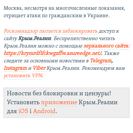
Москва, несмотря на многочисленные показания,
отрицает атаки по гражданским в Украине.
Роскомнадзор пытается заблокировать
доступ к
сайту
Крым.Реалии
.
Беспрепятственно читать
Крым.Реалии можно с помощью
зеркального сайта:
https://krymrdfifckwgzffw.azureedge.net/
. ​
Также
следите за основными новостями в
Telegram
,
Instagram
и
Viber
Крым.Реалии. Рекомендуем вам
установить
VPN
.
Новости без блокировки и цензуры!
Установить
приложение
Крым.Реалии
для
iOS
і
Android
.