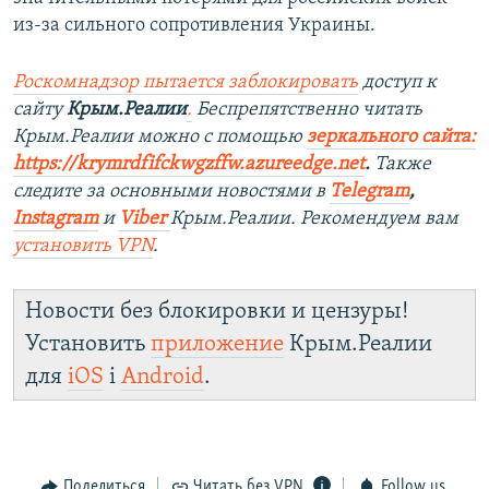
из-за сильного сопротивления Украины.
Роскомнадзор пытается заблокировать
доступ к
сайту
Крым.Реалии
.
Беспрепятственно читать
Крым.Реалии можно с помощью
зеркального сайта:
https://krymrdfifckwgzffw.azureedge.net
. ​
Также
следите за основными новостями в
Telegram
,
Instagram
и
Viber
Крым.Реалии. Рекомендуем вам
установить
VPN
.
Новости без блокировки и цензуры!
Установить
приложение
Крым.Реалии
для
iOS
і
Android
.
Поделиться
Читать без VPN
Follow us