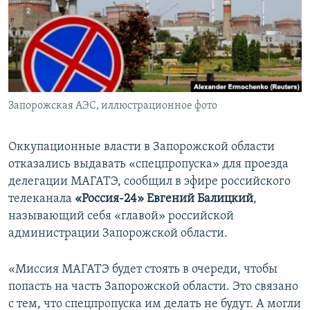
ПРИСОЕДИНЯЙТЕСЬ!
ПОБЕДИТЕЛЕЙ НЕ СУДЯТ?
КРЫМ.НЕПОКОРЕННЫЙ
ELIFBE
УКРАИНСКАЯ ПРОБЛЕМА КРЫМА
Все сайты RFE/RL
Запорожская АЭС, иллюстрационное фото
Оккупационные власти в Запорожской области
отказались выдавать «спецпропуска» для проезда
делегации МАГАТЭ, сообщил в эфире российского
телеканала
«Россия-24»
Евгений Балицкий
,
называющий себя «главой» российской
администрации Запорожской области.
«Миссия МАГАТЭ будет стоять в очереди, чтобы
попасть на часть Запорожской области. Это связано
с тем, что спецпропуска им делать не будут. А могли