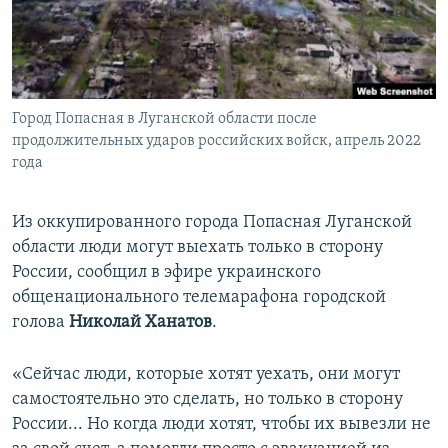
ПРИСОЕДИНЯЙТЕСЬ!
ПОБЕДИТЕЛЕЙ НЕ СУДЯТ?
КРЫМ.НЕПОКОРЕННЫЙ
ELIFBE
Город Попасная в Луганской области после
УКРАИНСКАЯ ПРОБЛЕМА КРЫМА
продолжительных ударов российских войск, апрель 2022
Все сайты RFE/RL
года
Из оккупированного города Попасная Луганской
области люди могут выехать только в сторону
России, сообщил в эфире украинского
общенационального телемарафона городской
голова
Николай Ханатов
.
«Сейчас люди, которые хотят уехать, они могут
самостоятельно это сделать, но только в сторону
России... Но когда люди хотят, чтобы их вывезли не