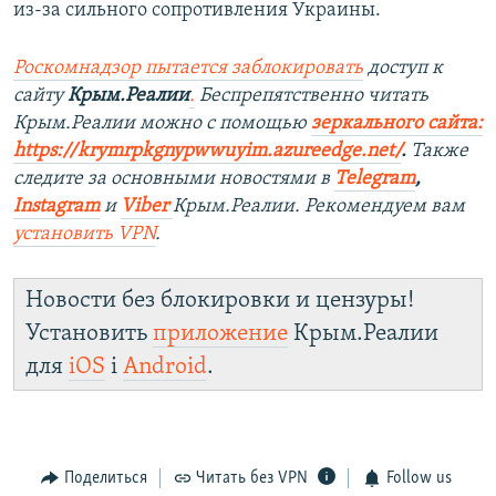
из-за сильного сопротивления Украины.
Роскомнадзор пытается заблокировать
доступ к
сайту
Крым.Реалии
.
Беспрепятственно читать
Крым.Реалии можно с помощью
зеркального сайта:
https://krymrpkgnypwwuyim.azureedge.net/
.
Также
следите за основными новостями в
Telegram
,
Instagram
и
Viber
Крым.Реалии. Рекомендуем вам
установить VPN
.
Новости без блокировки и цензуры!
Установить
приложение
Крым.Реалии
для
iOS
і
Android
.
Поделиться
Читать без VPN
Follow us