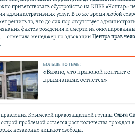
ожно приветствовать обустройство на КПВВ «Чонгар» ц
ия административных услуг. В то же время любой со
ет решить то, что до сих пор отсутствует администрат
изнания фактов рождения и смерти на оккупированн
, – отметила менеджер по адвокации
Центра прав чел
.
БОЛЬШЕ ПО ТЕМЕ:
«Важно, что правовой контакт с
крымчанами остается»
ь правления Крымской правозащитной группы
Ольга С
острой проблемой остается рост количества граждан 
торых незаконно лишают свободы.