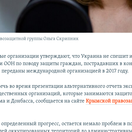
авозащитной группы Ольга Скрипник
е организации утверждают, что Украина не спешит и
 ООН по поводу защиты граждан, пострадавших в кон
 переданы международной организацией в 2017 году.
речь во время презентации альтернативного отчета экс
ественных организаций, которые занимаются защито
а и Донбасса, сообщается на сайте
Крымской правоз
 определенный прогресс, остается немало проблем в 
лей оккупированных территорий до административных