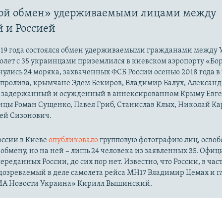
ой обмен» удерживаемыми лицами между
 и Россией
2019 года состоялся обмен удерживаемыми гражданами между
олет с 35 украинцами приземлился в киевском аэропорту «Бор
улись 24 моряка, захваченных ФСБ России осенью 2018 года в
 пролива, крымчане Эдем Бекиров, Владимир Балух, Александ
, задержанный и осужденный в аннексированном Крыму Евге
нцы Роман Сущенко, Павел Гриб, Станислав Клых, Николай Ка
сей Сизонович.
оссии в Киеве
опубликовало
групповую фотографию лиц, осво
обмену, но на ней – лишь 24 человека из заявленных 35. Офиц
переданных России, до сих пор нет. Известно, что России, в час
дозреваемый в деле самолета рейса MH17 Владимир Цемах и 
ИА Новости Украина» Кирилл Вышинский.