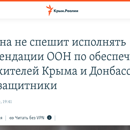
на не спешит исполнять
ендации ООН по обеспе
жителей Крыма и Донбасс
защитники
 19:41
ся
Читать без VPN