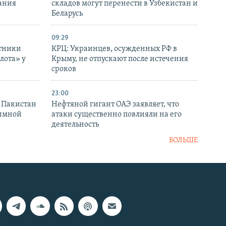
ания
складов могут перенести в Узбекистан и
Беларусь
09:29
отники
КРЦ: Украинцев, осужденных РФ в
лота» у
Крыму, не отпускают после истечения
сроков
23:00
и Пакистан
Нефтяной гигант ОАЭ заявляет, что
аимной
атаки существенно повлияли на его
деятельность
БОЛЬШЕ