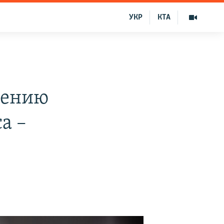
УКР
КТА
чению
а –