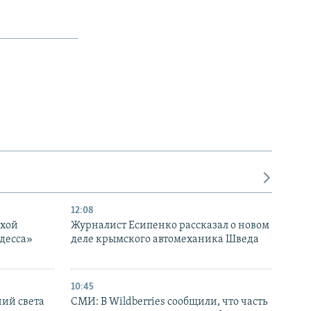
12:08
ухой
Журналист Есипенко рассказал о новом
десса»
деле крымского автомеханика Шведа
10:45
ний света
СМИ: В Wildberries сообщили, что часть