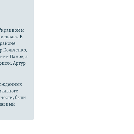
 Украиной и
исполь». В
 районе
р Кольченко,
ний Панов, а
рпюк, Артур
божденных
иального
тности, были
главный