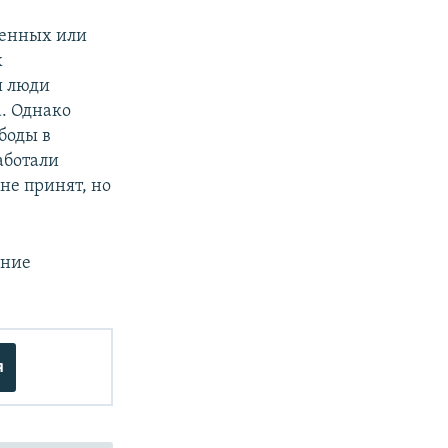
ченных или
х
ы люди
. Однако
боды в
аботали
не принят, но
ение
я