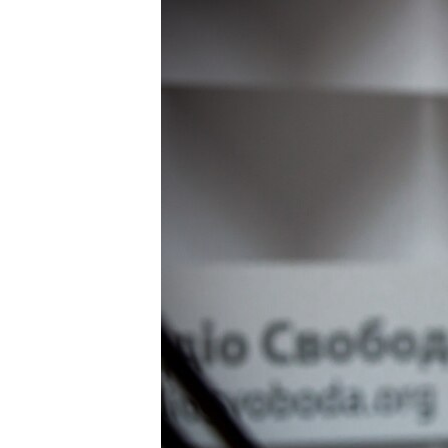
ПОБЕДИТЕЛЕЙ НЕ СУДЯТ?
КРЫМ.НЕПОКОРЕННЫЙ
ELIFBE
УКРАИНСКАЯ ПРОБЛЕМА КРЫМА