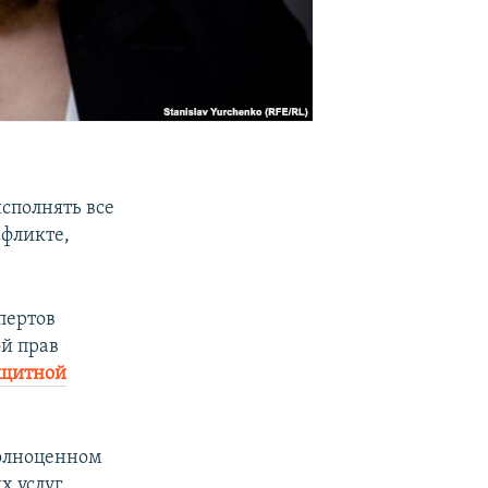
сполнять все
фликте,
пертов
й прав
ащитной
полноценном
 услуг.