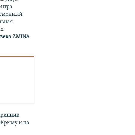
ентра
временный
ивная
ых
овека ZMINA
крипник
в Крыму и на