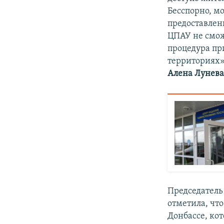
Бесспорно, м
предоставлен
ЦПАУ не смож
процедура пр
территориях»
Алена Лунева
Председател
отметила, что
Донбассе, ко