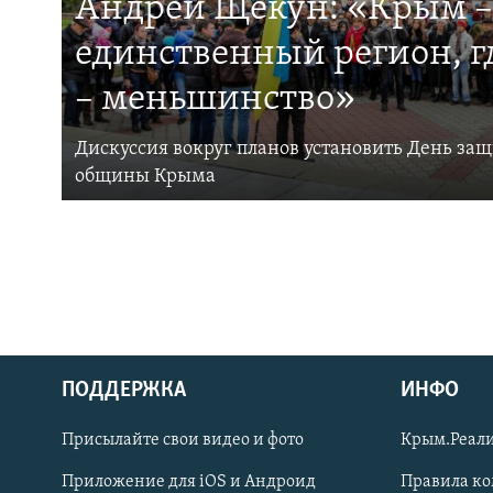
Андрей Щекун: «Крым –
единственный регион, 
– меньшинство»
Дискуссия вокруг планов установить День за
общины Крыма
ПОДДЕРЖКА
ИНФО
Українською
Присылайте свои видео и фото
Крым.Реали
Qırımtatar
Приложение для iOS и Андроид
Правила к