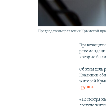
Председатель правления Крымской пр
Правозащитны
рекомендации
которые были
Об этом шла 
Коалиции общ
жителей Крым
группы.
«Несмотря на
доступе жите