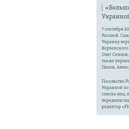
«Больш
Украиной
7 сентября 
Россией. Сам
Украину верн
Керченского
Олег Сенцов
также украи
Панов, Алек
Посольство Р
Украиной по 
списка лиц, 
переданы по
редактор «Р