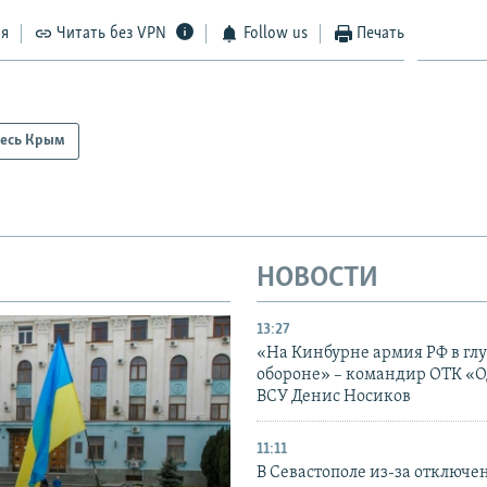
ся
Читать без VPN
Follow us
Печать
есь Крым
НОВОСТИ
13:27
«На Кинбурне армия РФ в гл
обороне» – командир ОТК «О
ВСУ Денис Носиков
11:11
В Севастополе из-за отключе