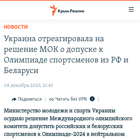
Доступность
ссылки
Вернуться
НОВОСТИ
к
НОВОСТИ
Украина отреагировала на
основному
СПЕЦПРОЕКТЫ
содержанию
решение МОК о допуске к
ВОДА
Вернутся
ГРУЗ 200
Олимпиаде спортсменов из РФ и
к
ИСТОРИЯ
КАРТА ВОЕННЫХ ОБЪЕКТОВ КРЫМА
Беларуси
главной
ЕЩЕ
11 ЛЕТ ОККУПАЦИИ КРЫМА. 11 ИСТОРИЙ СОПРОТИВЛЕНИЯ
навигации
08 декабря 2023, 21:45
Вернутся
РАДІО СВОБОДА
ИНТЕРАКТИВ
к
Поделиться
Читать без VPN
КАК ОБОЙТИ БЛОКИРОВКУ
ИНФОГРАФИКА
поиску
Министерство молодежи и спорта Украины
ТЕЛЕПРОЕКТ КРЫМ.РЕАЛИИ
Українською
осудило решение Международного олимпийского
СОВЕТЫ ПРАВОЗАЩИТНИКОВ
комитета допустить российских и белорусских
Qırımtatar
спортсменов к Олимпиаде-2024 в нейтральном
ПРОПАВШИЕ БЕЗ ВЕСТИ