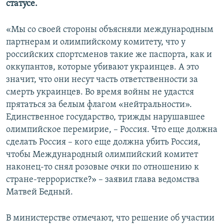
статусе.
ПРИСОЕДИНЯЙТЕСЬ!
ПОБЕДИТЕЛЕЙ НЕ СУДЯТ?
КРЫМ.НЕПОКОРЕННЫЙ
«Мы со своей стороны объясняли международным
партнерам и олимпийскому комитету, что у
ELIFBE
российских спортсменов такие же паспорта, как и
УКРАИНСКАЯ ПРОБЛЕМА КРЫМА
оккупантов, которые убивают украинцев. А это
Все сайты RFE/RL
значит, что они несут часть ответственности за
смерть украинцев. Во время войны не удастся
прятаться за белым флагом «нейтральности».
Единственное государство, трижды нарушавшее
олимпийское перемирие, – Россия. Что еще должна
сделать Россия – кого еще должна убить Россия,
чтобы Международный олимпийский комитет
наконец-то снял розовые очки по отношению к
стране-террористке?» – заявил глава ведомства
Матвей Бедный.
В министерстве отмечают, что решение об участии