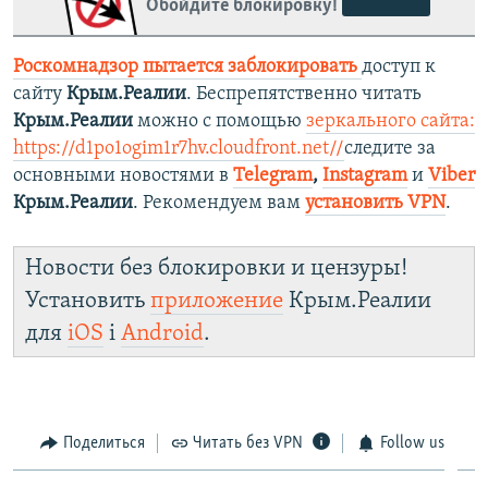
Обойдите блокировку!
Роскомнадзор пытается заблокировать
доступ к
сайту
Крым.Реалии
. Беспрепятственно читать
Крым.Реалии
можно с помощью
зеркального сайта:
https://d1po1ogim1r7hv.cloudfront.net/
/
следите за
основными новостями в
Telegram
,
Instagram
и
Viber
Крым.Реалии
. Рекомендуем вам
установить VPN
.
Новости без блокировки и цензуры!
Установить
приложение
Крым.Реалии
для
iOS
і
Android
.
Поделиться
Читать без VPN
Follow us