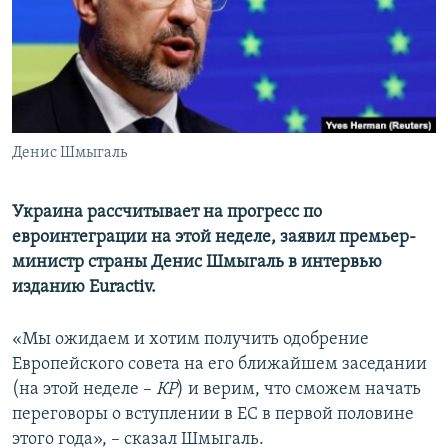
ПРИСОЕДИНЯЙТЕСЬ!
ПОБЕДИТЕЛЕЙ НЕ СУДЯТ?
КРЫМ.НЕПОКОРЕННЫЙ
ELIFBE
УКРАИНСКАЯ ПРОБЛЕМА КРЫМА
Все сайты RFE/RL
Денис Шмыгаль
Украина рассчитывает на прогресс по
евроинтеграции на этой неделе, заявил премьер-
министр страны Денис Шмыгаль в интервью
изданию Euractiv.
«Мы ожидаем и хотим получить одобрение
Европейского совета на его ближайшем заседании
(на этой неделе –
КР
) и верим, что сможем начать
переговоры о вступлении в ЕС в первой половине
этого года», – сказал Шмыгаль.