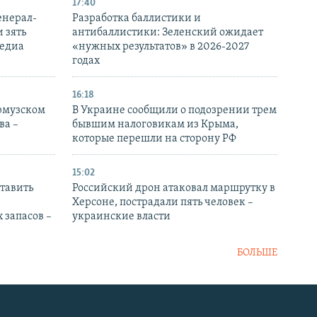
17:40
енерал-
Разработка баллистики и
 зять
антибаллистики: Зеленский ожидает
медиа
«нужных результатов» в 2026-2027
годах
16:18
Ормузском
В Украине сообщили о подозрении трем
ва –
бывшим налоговикам из Крыма,
которые перешли на сторону РФ
15:02
тавить
Российский дрон атаковал маршрутку в
Херсоне, пострадали пять человек –
 запасов –
украинские власти
БОЛЬШЕ