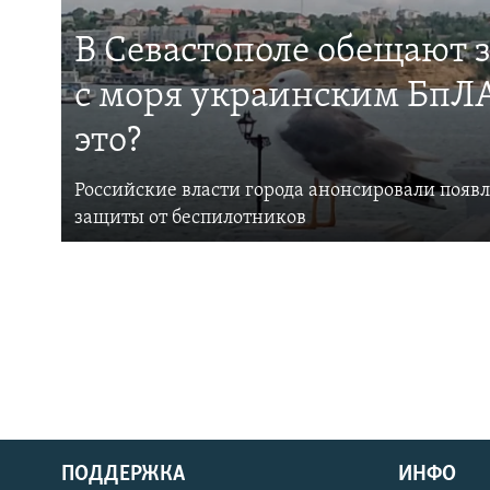
В Севастополе обещают 
с моря украинским БпЛА
это?
Российские власти города анонсировали появ
защиты от беспилотников
ПОДДЕРЖКА
ИНФО