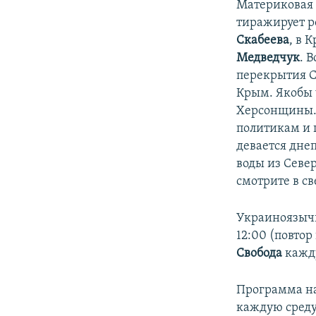
ПОБЕДИТЕЛЕЙ НЕ СУДЯТ?
Материковая 
тиражирует р
КРЫМ.НЕПОКОРЕННЫЙ
Скабеева
, в 
ELIFBE
Медведчук
. 
перекрытия С
УКРАИНСКАЯ ПРОБЛЕМА КРЫМА
Крым. Якобы 
Херсонщины
политикам и 
девается днеп
воды из Севе
смотрите в с
Украиноязычн
12:00 (повтор
Свобода
кажду
Программа на
каждую среду