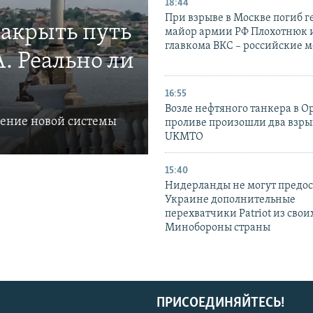
18:44
При взрыве в Москве погиб г
закрыть путь
майор армии РФ Плохотнюк и
главкома ВКС – российские 
. Реально ли
16:55
Возле нефтяного танкера в 
ление новой системы
проливе произошли два взры
UKMTO
15:40
Нидерланды не могут предос
Украине дополнительные
перехватчики Patriot из своих
Минобороны страны
ПРИСОЕДИНЯЙТЕСЬ!