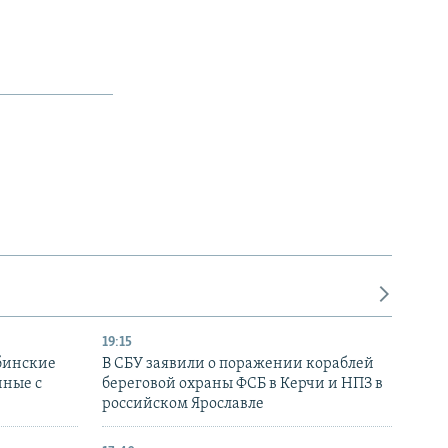
19:15
бинские
В СБУ заявили о поражении кораблей
нные с
береговой охраны ФСБ в Керчи и НПЗ в
российском Ярославле