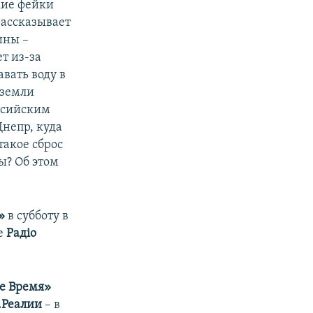
кие фейки
рассказывает
ины –
т из-за
вать воду в
 земли
ссийским
Днепр, куда
такое сброс
ы? Об этом
»
в субботу в
ле
Радіо
е Время»
.Реалии
– в