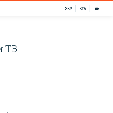
УКР
КТА
и ТВ