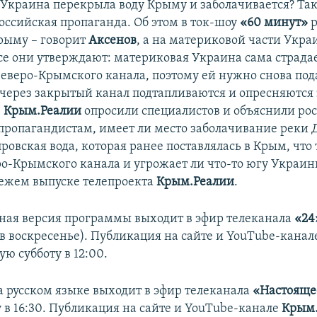
Украина перекрыла воду Крыму и заболачивается? Та
оссийская пропаганда. Об этом в ток-шоу
«60 минут»
Крыму – говорит
Аксенов
, а на материковой части Укра
Все они утверждают: материковая Украина сама страдае
еверо-Крымского канала, поэтому ей нужно снова пода
через закрытый канал подтапливаются и опресняются
.
Крым.Реалии
опросили специалистов и объяснили ро
пропагандистам, имеет ли место заболачивание реки 
ровская вода, которая ранее поставлялась в Крым, что 
ро-Крымского канала и угрожает ли что-то югу Украин
вежем выпуске телепроекта
Крым.Реалии
.
ая версия программы выходит в эфир телеканала
«24
 в воскресенье). Публикация на сайте и YouTube-кана
ю субботу в 12:00.
 русском языке выходит в эфир телеканала
«Настояще
 в 16:30. Публикация на сайте и YouTube-канале
Крым