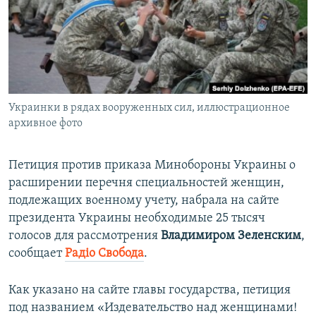
ПРИСОЕДИНЯЙТЕСЬ!
ПОБЕДИТЕЛЕЙ НЕ СУДЯТ?
КРЫМ.НЕПОКОРЕННЫЙ
ELIFBE
УКРАИНСКАЯ ПРОБЛЕМА КРЫМА
Все сайты RFE/RL
Украинки в рядах вооруженных сил, иллюстрационное
архивное фото
Петиция против приказа Минобороны Украины о
расширении перечня специальностей женщин,
подлежащих военному учету, набрала на сайте
президента Украины необходимые 25 тысяч
голосов для рассмотрения
Владимиром Зеленским
,
сообщает
Радіо Свобода
.
Как указано на сайте главы государства, петиция
под названием «Издевательство над женщинами!