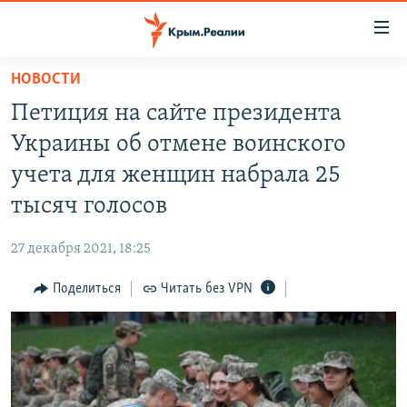
Доступность
ссылки
Вернуться
НОВОСТИ
к
НОВОСТИ
Петиция на сайте президента
основному
СПЕЦПРОЕКТЫ
содержанию
Украины об отмене воинского
ВОДА
Вернутся
ГРУЗ 200
учета для женщин набрала 25
к
ИСТОРИЯ
КАРТА ВОЕННЫХ ОБЪЕКТОВ КРЫМА
тысяч голосов
главной
ЕЩЕ
11 ЛЕТ ОККУПАЦИИ КРЫМА. 11 ИСТОРИЙ СОПРОТИВЛЕНИЯ
навигации
27 декабря 2021, 18:25
Вернутся
РАДІО СВОБОДА
ИНТЕРАКТИВ
к
Поделиться
Читать без VPN
КАК ОБОЙТИ БЛОКИРОВКУ
ИНФОГРАФИКА
поиску
ТЕЛЕПРОЕКТ КРЫМ.РЕАЛИИ
Українською
СОВЕТЫ ПРАВОЗАЩИТНИКОВ
Qırımtatar
ПРОПАВШИЕ БЕЗ ВЕСТИ