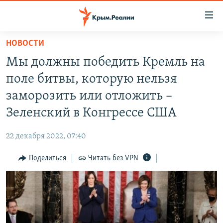
Доступность
ссылки
Вернуться
НОВОСТИ
к
НОВОСТИ
Мы должны победить Кремль на
основному
СПЕЦПРОЕКТЫ
содержанию
поле битвы, которую нельзя
ВОДА
Вернутся
ГРУЗ 200
заморозить или отложить –
к
ИСТОРИЯ
КАРТА ВОЕННЫХ ОБЪЕКТОВ КРЫМА
Зеленский в Конгрессе США
главной
ЕЩЕ
11 ЛЕТ ОККУПАЦИИ КРЫМА. 11 ИСТОРИЙ СОПРОТИВЛЕНИЯ
навигации
22 декабря 2022, 07:40
Вернутся
РАДІО СВОБОДА
ИНТЕРАКТИВ
к
Поделиться
Читать без VPN
КАК ОБОЙТИ БЛОКИРОВКУ
ИНФОГРАФИКА
поиску
ТЕЛЕПРОЕКТ КРЫМ.РЕАЛИИ
Українською
СОВЕТЫ ПРАВОЗАЩИТНИКОВ
Qırımtatar
ПРОПАВШИЕ БЕЗ ВЕСТИ