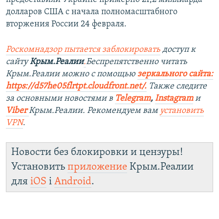
долларов США с начала полномасштабного
вторжения России 24 февраля.
Роскомнадзор пытается заблокировать
доступ к
сайту
Крым.Реалии
.
Беспрепятственно читать
Крым.Реалии можно с помощью
зеркального сайта:
https://d57he05flrtpt.cloudfront.net/.
Также следите
за основными новостями в
Telegram
,
Instagram
и
Viber
Крым.Реалии. Рекомендуем вам
установить
VPN
.
Новости без блокировки и цензуры!
Установить
приложение
Крым.Реалии
для
iOS
і
Android
.