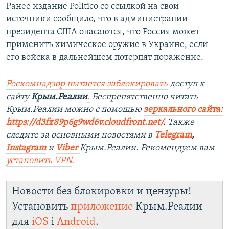
Ранее издание Politico со ссылкой на свои
источники сообщило, что в администрации
президента США опасаются, что Россия может
применить химическое оружие в Украине, если
его войска в дальнейшем потерпят поражение.
Роскомнадзор пытается заблокировать
доступ к
сайту
Крым.Реалии
.
Беспрепятственно читать
Крым.Реалии можно с помощью
зеркального сайта:
https://d3fx89p6g9wd6v.cloudfront.net/
. ​
Также
следите за основными новостями в
Telegram
,
Instagram
и
Viber
Крым.Реалии. Рекомендуем вам
установить
VPN
.
Новости без блокировки и цензуры!
Установить
приложение
Крым.Реалии
для
iOS
і
Android
.