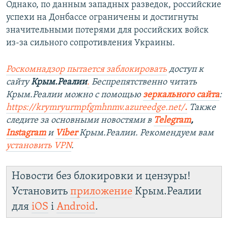
Однако, по данным западных разведок, российские
успехи на Донбассе ограничены и достигнуты
значительными потерями для российских войск
из-за сильного сопротивления Украины.
Роскомнадзор пытается заблокировать
доступ к
сайту
Крым.Реалии
.
Беспрепятственно читать
Крым.Реалии можно с помощью
зеркального сайта
:
https://krymryurmpfgmhnmv.azureedge.net/
.
Также
следите за основными новостями в
Telegram
,
Instagram
и
Viber
Крым.Реалии. Рекомендуем вам
установить
VPN
.
Новости без блокировки и цензуры!
Установить
приложение
Крым.Реалии
для
iOS
і
Android
.