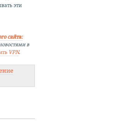
вать эти
го сайта:
новостями в
ить
VPN
.
ение