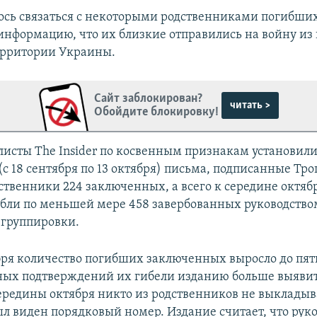
ось связаться с некоторыми родственниками погибших
информацию, что их близкие отправились на войну из
ерритории Украины.
Сайт заблокирован?
читать >
Обойдите блокировку!
исты The Insider по косвенным признакам установили
(с 18 сентября по 13 октября) письма, подписанные Тр
ственники 224 заключенных, а всего к середине октябр
бли по меньшей мере 458 завербованных руководство
группировки.
бря количество погибших заключенных выросло до пят
ых подтверждений их гибели изданию больше выявить
середины октября никто из родственников не выкладыв
был виден порядковый номер. Издание считает, что рук