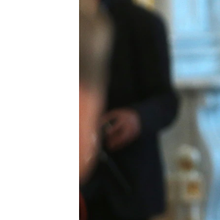
ПОБЕДИТЕЛЕЙ НЕ СУДЯТ?
КРЫМ.НЕПОКОРЕННЫЙ
ELIFBE
УКРАИНСКАЯ ПРОБЛЕМА КРЫМА