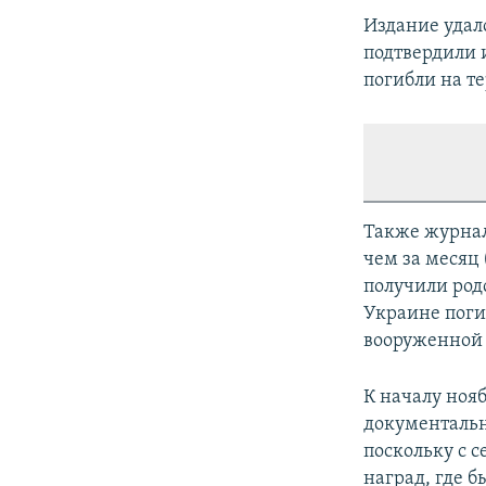
Издание удал
подтвердили 
погибли на т
Также журнал
чем за месяц 
получили род
Украине поги
вооруженной 
К началу ноя
документальн
поскольку с 
наград, где 