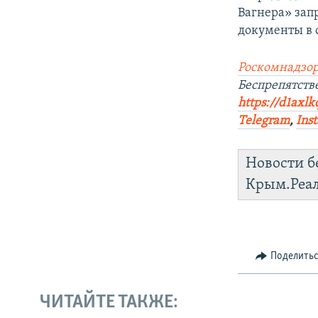
Вагнера» зап
документы в 
Роскомнадзор
Беспрепятств
https://d1axlk
Telegram
,
Ins
Новости б
Крым.Реа
Поделить
ЧИТАЙТЕ ТАКЖЕ: