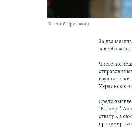
Евгений Пригожин
За два месяц
завербованных
Число погибш
отправленных
группировки.
Украинского 
Среди выявле
"Вагнера" Ан
отвагу», а с
пронумерован