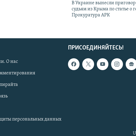
В Украине вынесли приговор
судьям из Крыма по статье о 
Прокуратура АРК
ПРИСОЕДИНЯЙТЕСЬ!
и. О нас
омментирования
опирайта
вязь
ащиты персональных данных
U