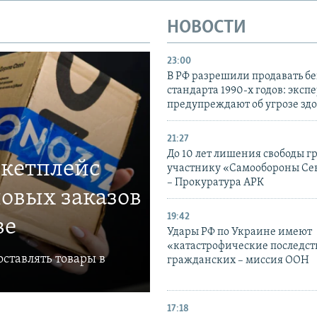
НОВОСТИ
23:00
В РФ разрешили продавать б
стандарта 1990-х годов: эксп
предупреждают об угрозе зд
21:27
До 10 лет лишения свободы г
ркетплейс
участнику «Самообороны Се
– Прокуратура АРК
овых заказов
19:42
ве
Удары РФ по Украине имеют
«катастрофические последст
ставлять товары в
гражданских – миссия ООН
17:18