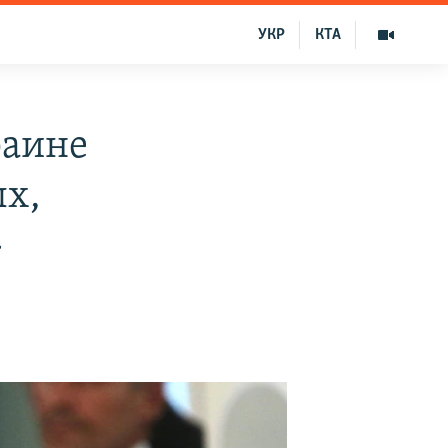
УКР
КТА
раине
ых,
»