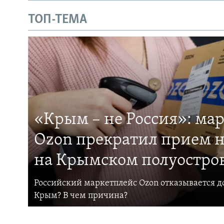
ТОП-ТЕМА
«Крым – не Россия»: ма
Ozon прекратил прием н
на Крымском полуостро
Российский маркетплейс Ozon отказывается до
Крым? В чем причина?