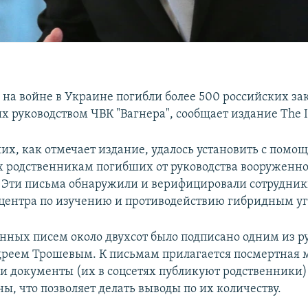
а на войне в Украине погибли более 500 российских з
 руководством ЧВК "Вагнера", сообщает издание The I
их, как отмечает издание, удалось установить с помо
 родственникам погибших от руководства вооруженн
 Эти письма обнаружили и верифицировали сотрудни
центра по изучению и противодействию гибридным уг
нных писем около двухсот было подписано одним из р
дреем Трошевым. К письмам прилагается посмертная 
ами документы (их в соцсетях публикуют родственники
ы, что позволяет делать выводы по их количеству.