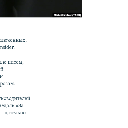
аключенных,
nsider.
щью писем,
ой
ки
розам.
уководителей
медаль «За
) тщательно