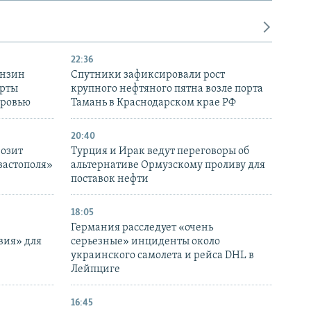
22:36
ензин
Спутники зафиксировали рост
ерты
крупного нефтяного пятна возле порта
оровью
Тамань в Краснодарском крае РФ
20:40
розит
Турция и Ирак ведут переговоры об
вастополя»
альтернативе Ормузскому проливу для
поставок нефти
18:05
Германия расследует «очень
вия» для
серьезные» инциденты около
украинского самолета и рейса DHL в
Лейпциге
16:45