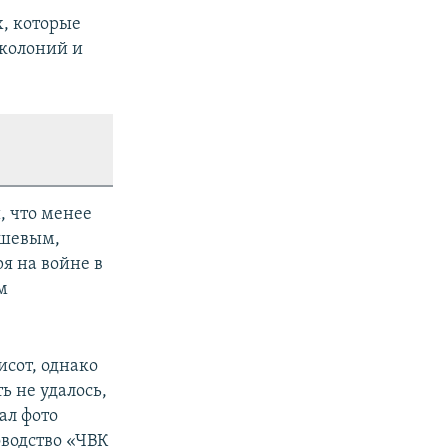
, которые
 колоний и
, что менее
ошевым,
я на войне в
м
исот, однако
 не удалось,
ал фото
оводство «ЧВК