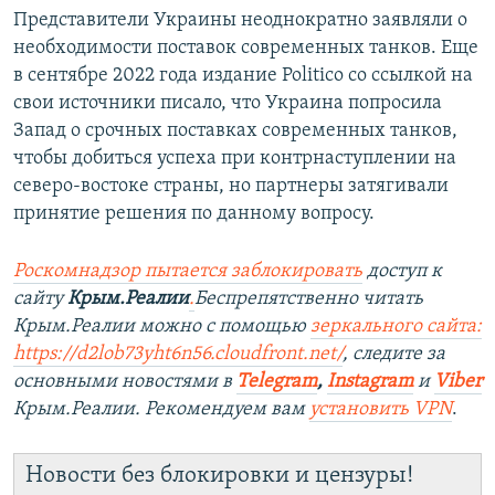
Представители Украины неоднократно заявляли о
необходимости поставок современных танков. Еще
в сентябре 2022 года издание Politico со ссылкой на
свои источники писало, что Украина попросила
Запад о срочных поставках современных танков,
чтобы добиться успеха при контрнаступлении на
северо-востоке страны, но партнеры затягивали
принятие решения по данному вопросу.
Роскомнадзор пытается заблокировать
доступ к
сайту
Крым.Реалии
.
Беспрепятственно читать
Крым.Реалии можно с помощью
зеркального сайта:
https://d2lob73yht6n56.cloudfront.net/
, следите за
основными новостями в
Telegram
,
Instagram
и
Viber
Крым.Реалии. Рекомендуем вам
установить VPN
.
Новости без блокировки и цензуры!