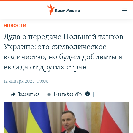
Доступность
ссылки
Вернуться
НОВОСТИ
к
НОВОСТИ
Дуда о передаче Польшей танков
основному
СПЕЦПРОЕКТЫ
содержанию
Украине: это символическое
ВОДА
Вернутся
ГРУЗ 200
количество, но будем добиваться
к
ИСТОРИЯ
КАРТА ВОЕННЫХ ОБЪЕКТОВ КРЫМА
вклада от других стран
главной
ЕЩЕ
11 ЛЕТ ОККУПАЦИИ КРЫМА. 11 ИСТОРИЙ СОПРОТИВЛЕНИЯ
навигации
12 января 2023, 09:08
Вернутся
РАДІО СВОБОДА
ИНТЕРАКТИВ
к
Поделиться
Читать без VPN
КАК ОБОЙТИ БЛОКИРОВКУ
ИНФОГРАФИКА
поиску
ТЕЛЕПРОЕКТ КРЫМ.РЕАЛИИ
Українською
СОВЕТЫ ПРАВОЗАЩИТНИКОВ
Qırımtatar
ПРОПАВШИЕ БЕЗ ВЕСТИ