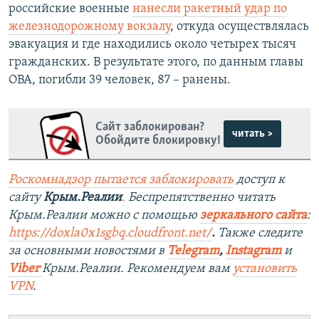
российские военные
нанесли ракетный удар по
железнодорожному вокзалу
, откуда осуществлялась
эвакуация и где находились около четырех тысяч
гражданских. В результате этого, по данным главы
ОВА, погибли 39 человек, 87 – ранены.
Сайт заблокирован?
читать >
Обойдите блокировку!
Роскомнадзор пытается заблокировать
доступ к
сайту
Крым.Реалии
.
Беспрепятственно читать
Крым.Реалии можно с помощью
зеркального сайта
:
https://doxla0x1sgbq.cloudfront.net/
.
Также следите
за основными новостями в
Telegram
,
Instagram
и
Viber
Крым.Реалии. Рекомендуем вам
установить
VPN
.