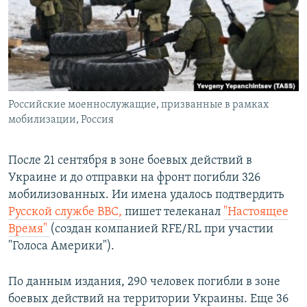
ПРИСОЕДИНЯЙТЕСЬ!
ПОБЕДИТЕЛЕЙ НЕ СУДЯТ?
КРЫМ.НЕПОКОРЕННЫЙ
ELIFBE
УКРАИНСКАЯ ПРОБЛЕМА КРЫМА
Все сайты RFE/RL
Российские моеннослужащие, призванные в рамках
мобилизации, Россия
После 21 сентября в зоне боевых действий в
Украине и до отправки на фронт погибли 326
мобилизованных. Ии имена удалось подтвердить
Русской службе BBC,
пишет телеканал
"Настоящее
Время" ​
(создан компанией RFE/RL при участии
"Голоса Америки"). ​
По данным издания, 290 человек погибли в зоне
боевых действий на территории Украины. Еще 36