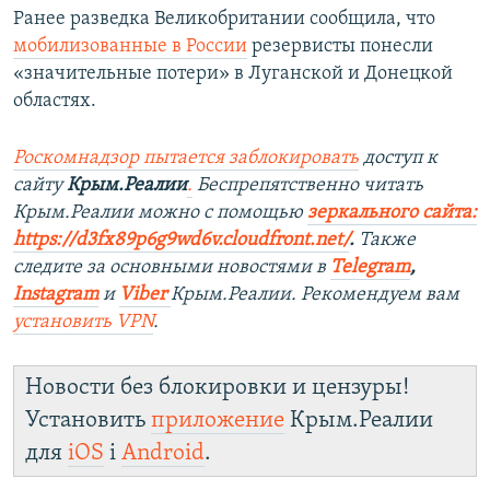
Ранее разведка Великобритании сообщила, что
мобилизованные в России
резервисты понесли
«значительные потери» в Луганской и Донецкой
областях.
Роскомнадзор пытается заблокировать
доступ к
сайту
Крым.Реалии
.
Беспрепятственно читать
Крым.Реалии можно с помощью
зеркального сайта:
https://d3fx89p6g9wd6v.cloudfront.net/
. ​
Также
следите за основными новостями в
Telegram
,
Instagram
и
Viber
Крым.Реалии. Рекомендуем вам
установить
VPN
.
Новости без блокировки и цензуры!
Установить
приложение
Крым.Реалии
для
iOS
і
Android
.