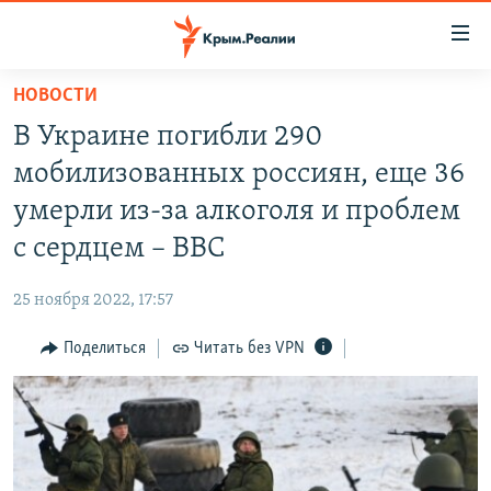
Доступность
ссылки
Вернуться
НОВОСТИ
к
НОВОСТИ
В Украине погибли 290
основному
СПЕЦПРОЕКТЫ
содержанию
мобилизованных россиян, еще 36
ВОДА
Вернутся
ГРУЗ 200
умерли из-за алкоголя и проблем
к
ИСТОРИЯ
КАРТА ВОЕННЫХ ОБЪЕКТОВ КРЫМА
с сердцем – ВВС
главной
ЕЩЕ
11 ЛЕТ ОККУПАЦИИ КРЫМА. 11 ИСТОРИЙ СОПРОТИВЛЕНИЯ
навигации
25 ноября 2022, 17:57
Вернутся
РАДІО СВОБОДА
ИНТЕРАКТИВ
к
Поделиться
Читать без VPN
КАК ОБОЙТИ БЛОКИРОВКУ
ИНФОГРАФИКА
поиску
ТЕЛЕПРОЕКТ КРЫМ.РЕАЛИИ
Українською
СОВЕТЫ ПРАВОЗАЩИТНИКОВ
Qırımtatar
ПРОПАВШИЕ БЕЗ ВЕСТИ