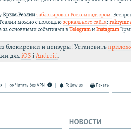
ту
Крым.Реалии
заблокирован Роскомнадзором.
Беспре
.Реалии можно с помощью
зеркального сайта
:
rukrymr.
е за основными событиями в
Telegram
и
Instagram
Крым
ез блокировки и цензуры! Установить
прилож
лии для
iOS
і
Android
.
ся
Читать без VPN
Follow us
Печать
НОВОСТИ