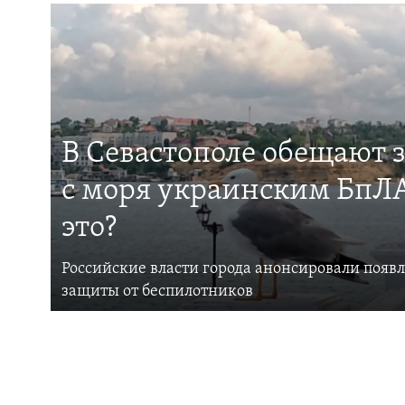
В Севастополе обещают 
с моря украинским БпЛА
это?
Российские власти города анонсировали появ
защиты от беспилотников