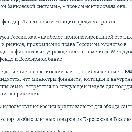
й банковской системы», – прокомментировала она.
 фон дер Ляйен новые санкции предусматривают:
туса России как «наиболее привилегированной страны
х рынков, прекращение права России на членство в
дных финансовых учреждениях, в том числе Междун
фонде и Всемирном банке
е давление на российские элиты, приближенные к
Вл
жидается, что министры финансов, юстиции и внутрен
ппы семи» встретятся на следующей неделе для коорд
том направлении
у использования России криптовалюты для обхода сан
экспорт любых элитных товаров из Евросоюза в Россию