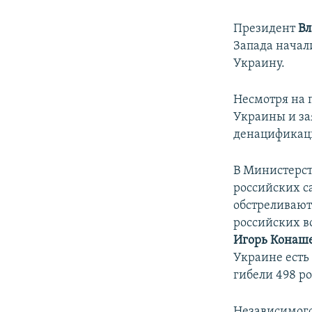
Президент
Вл
Запада начал
Украину.
Несмотря на 
Украины и за
денацификац
В Министерст
российских с
обстреливают
российских в
Игорь Конаш
Украине есть
гибели 498 р
Независимого