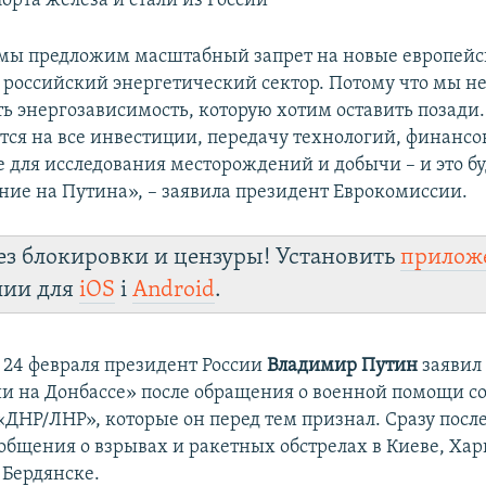
орта железа и стали из России
мы предложим масштабный запрет на новые европей
 российский энергетический сектор. Потому что мы н
ь энергозависимость, которую хотим оставить позади.
тся на все инвестиции, передачу технологий, финансо
е для исследования месторождений и добычи – и это б
ние на Путина», – заявила президент Еврокомиссии.
ез блокировки и цензуры! Установить
прилож
лии для
iOS
і
Android
.
а 24 февраля президент России
Владимир Путин
заявил 
и на Донбассе» после обращения о военной помощи с
ДНР/ЛНР», которые он перед тем признал. Сразу после
общения о взрывах и ракетных обстрелах в Киеве, Харь
 Бердянске.