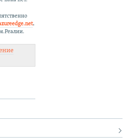
пятственно
azureedge.net
.
.Реалии.
ение