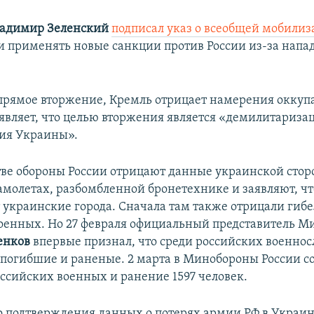
адимир Зеленский
подписал указ о всеобщей мобили
и применять новые санкции против России из-за напа
прямое вторжение, Кремль отрицает намерения оккуп
являет, что целью вторжения является «демилитариза
ия Украины».
ве обороны России отрицают данные украинской стор
амолетах, разбомбленной бронетехнике и заявляют, чт
 украинские города. Сначала там также отрицали гибе
оенных. Но 27 февраля официальный представитель 
енков
впервые признал, что среди российских военно
 погибшие и раненые. 2 марта в Минобороны России с
оссийских военных и ранение 1597 человек.
 подтверждения данных о потерях армии РФ в Украине