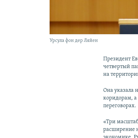
Урсула фон дер Ляйен
Президент Е
четвертый па
на территор
Она указала 
коридорам, а 
переговорах.
«Три масштаб
расширение н
экономике. Р