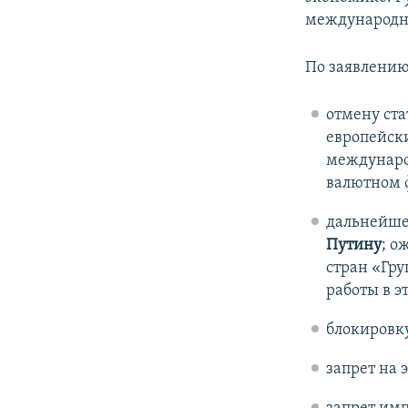
международно
По заявлению
отмену ста
европейски
междунаро
валютном 
дальнейше
Путину
; о
стран «Гру
работы в э
блокировк
запрет на 