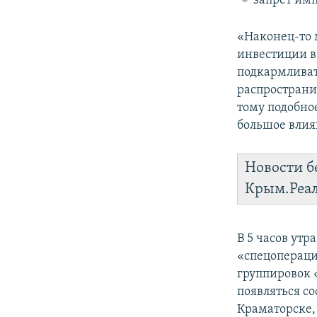
запрет имп
«Наконец-то 
инвестиции в
подкармливат
распространи
тому подобно
большое влия
Новости б
Крым.Реа
В 5 часов утр
«спецопераци
группировок «
появляться со
Краматорске,