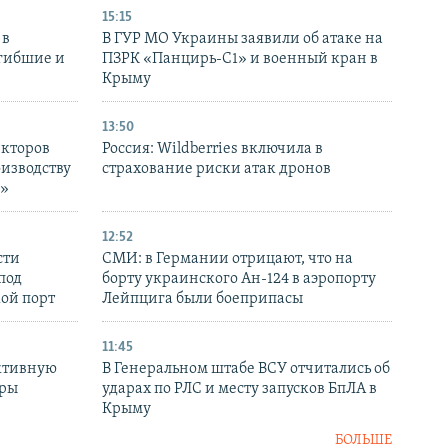
15:15
 в
В ГУР МО Украины заявили об атаке на
огибшие и
ПЗРК «Панцирь-С1» и военный кран в
Крыму
13:50
екторов
Россия: Wildberries включила в
оизводству
страхование риски атак дронов
р»
12:52
сти
СМИ: в Германии отрицают, что на
под
борту украинского Ан-124 в аэропорту
кой порт
Лейпцига были боеприпасы
11:45
ктивную
В Генеральном штабе ВСУ отчитались об
уры
ударах по РЛС и месту запусков БпЛА в
в
Крыму
БОЛЬШЕ