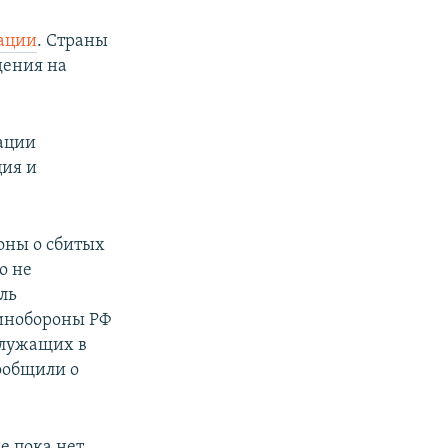
зации
. Страны
дения на
ации
ция и
оны о сбитых
о не
ль
Минобороны РФ
служащих в
ообщили о
 пока нет.