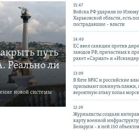
15:47
Войска РФ ударили по Изюму
Харьковской области, есть п
пострадавшие – власти
14:40
ЕС ввел санкции против дир
закрыть путь
заводов РФ, причастных к пр
ракет «Сармат» и «Исканде
. Реально ли
13:09
В Ялте МЧС и российские вла
призывают покинуть пляжи, 
ление новой системы
вероятную атаку попал морс
12:29
Журналисты создали интера
карту военной инфраструкт
Беларуси – в ней 150 объекто