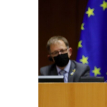
ПОБЕДИТЕЛЕЙ НЕ СУДЯТ?
КРЫМ.НЕПОКОРЕННЫЙ
ELIFBE
УКРАИНСКАЯ ПРОБЛЕМА КРЫМА