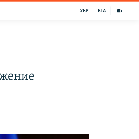
УКР
КТА
т
ржение