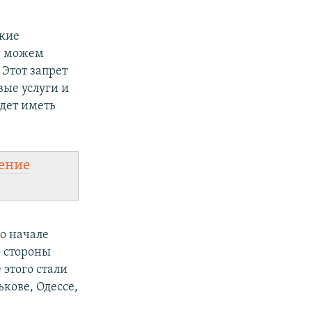
ские
е можем
 Этот запрет
вые услуги и
удет иметь
ение
о начале
о стороны
 этого стали
кове, Одессе,