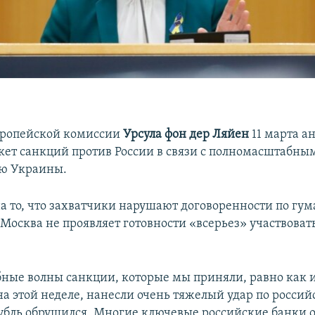
вропейской комиссии
Урсула фон дер Ляйен
11 марта а
кет санкций против России в связи с полномасштабн
ию Украины.
на то, что захватчики нарушают договоренности по г
Москва не проявляет готовности «всерьез» участвовать
ные волны санкции, которые мы приняли, равно как 
а этой неделе, нанесли очень тяжелый удар по россий
убль обрушился. Многие ключевые российские банки 