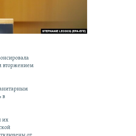
нонсировала
ым вторжением
уманитарным
 в
и их
ской
отключены от