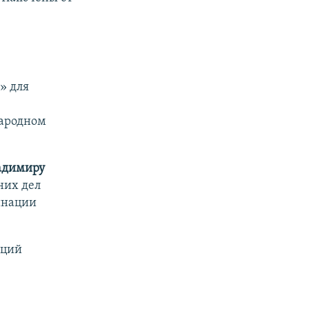
» для
ародном
адимиру
них дел
инации
кций