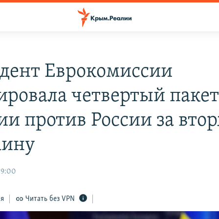
дент Еврокомиссии
ировала четвертый паке
ии против России за вто
аину
09:00
ся
Читать без VPN