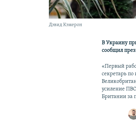
Дэвид Кэмерон
В Украину пр
сообщил през
«Первый рабо
секретарь по
Великобритан
усиление ПВО
Британии за 