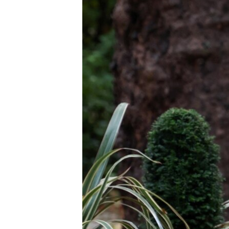
ПОБЕДИТЕЛЕЙ НЕ СУДЯТ?
КРЫМ.НЕПОКОРЕННЫЙ
ELIFBE
УКРАИНСКАЯ ПРОБЛЕМА КРЫМА