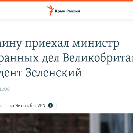
аину приехал министр
ранных дел Великобрита
дент Зеленский
11:08
ся
Читать без VPN