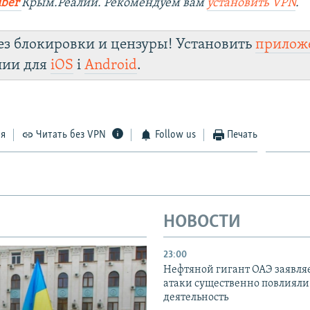
iber
Крым.Реалии. Рекомендуем вам
установить VPN
.
ез блокировки и цензуры! Установить
прилож
лии для
iOS
і
Android
.
ся
Читать без VPN
Follow us
Печать
НОВОСТИ
23:00
Нефтяной гигант ОАЭ заявляе
атаки существенно повлияли 
деятельность