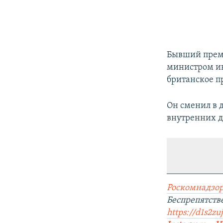
Бывший премь
министром ин
британское п
Он сменил в 
внутренних д
Роскомнадзор
Беспрепятст
https://d1s2zu