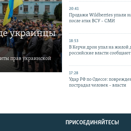
20:41
Продажи Wildberries упали н
после атак ВСУ – СМИ
где украинцы
18:53
В Керчи дрон упал на жилой 
российские власти сообщают
щиты прав украинской
17:28
Удар РФ по Одессе: поврежде
пострадал человек – власти
ПРИСОЕДИНЯЙТЕСЬ!