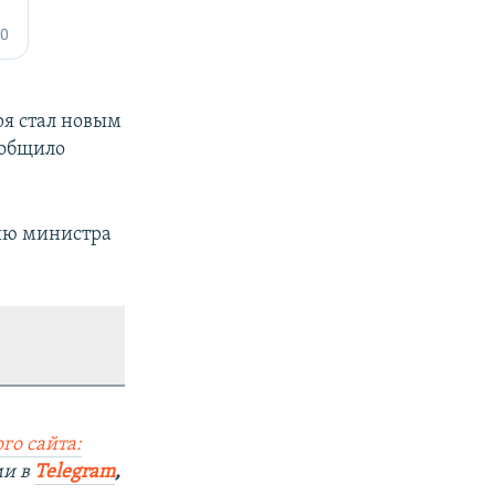
я стал новым
ообщило
ию министра
го сайта:
ми в
Telegram
,