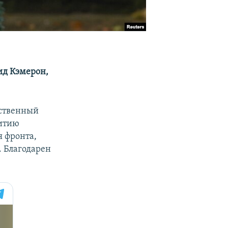
ид Кэмерон,
рственный
витию
я фронта,
. Благодарен