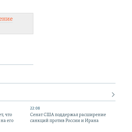
ение
22:08
т, что
Сенат США поддержал расширение
на его
санкций против России и Ирана