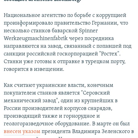
ПРИСОЕДИНЯЙТЕСЬ!
ПОБЕДИТЕЛЕЙ НЕ СУДЯТ?
Национальное агентство по борьбе с коррупцией
КРЫМ.НЕПОКОРЕННЫЙ
проинформировало правительство Германии, что
ELIFBE
несколько станков баварской Spinner
Werkzeugmaschinenfabrik через посредника
УКРАИНСКАЯ ПРОБЛЕМА КРЫМА
направляются на завод, связанный с попавшей под
Все сайты RFE/RL
санкции российской госкорпорацией "Ростех".
Станки уже готовы к отправке в турецком порту,
говорится в извещении.
Как считают украинские власти, конечным
покупателем станков является "Серовский
механический завод", один из крупнейших в
России производителей корпусов снарядов,
производящий также и горнорудное и
геологоразведочное оборудование. В марте он был
внесен указом
президента Владимира Зеленского в