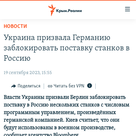
Доступность
ссылки
Вернуться
НОВОСТИ
к
НОВОСТИ
Украина призвала Германию
основному
СПЕЦПРОЕКТЫ
содержанию
заблокировать поставку станков в
ВОДА
Вернутся
ГРУЗ 200
Россию
к
ИСТОРИЯ
КАРТА ВОЕННЫХ ОБЪЕКТОВ КРЫМА
главной
19 сентября 2023, 15:55
ЕЩЕ
11 ЛЕТ ОККУПАЦИИ КРЫМА. 11 ИСТОРИЙ СОПРОТИВЛЕНИЯ
навигации
Вернутся
Поделиться
Читать без VPN
РАДІО СВОБОДА
ИНТЕРАКТИВ
к
Власти Украины призвали Берлин заблокировать
КАК ОБОЙТИ БЛОКИРОВКУ
ИНФОГРАФИКА
поиску
поставку в Россию нескольких станков с числовым
ТЕЛЕПРОЕКТ КРЫМ.РЕАЛИИ
программным управлением, произведённых
Українською
германской компанией. Киев считает, что они
СОВЕТЫ ПРАВОЗАЩИТНИКОВ
Qırımtatar
будут использованы в военном производстве,
ПРОПАВШИЕ БЕЗ ВЕСТИ
сообщает агентство Bloomberg.